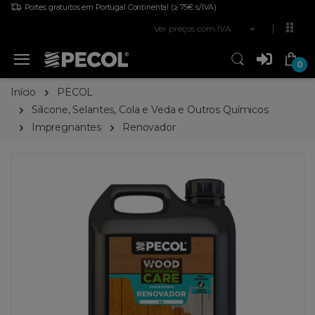
Portes gratuitos em Portugal Continental
(≥ 75€ s/IVA)
Ver preços com IVA
0
Início
PECOL
Silicone, Selantes, Cola e Veda e Outros Químicos
Impregnantes
Renovador