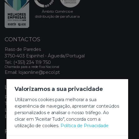
Âmbito: Comércio e
distribuição de parafusaria
CONTACTOS
Raso de Paredes
3750-403 Espinhel - Águeda/Portugal
Tel.:
(+351) 234 119 750
Chamada para a rede fixa Nacional
Email:
lojaonline@pecol.pt
LINKS ÚTEIS
Valorizamos a sua privacidade
Política de Privacidade
Utilizamos cookies para melhorar a sua
Termos e Condições
experiência de navegação, apresentar conteúdos
Livro de Reclamações Eletrónico
personalizados e analisar o nosso tráfego. Ao
Painel de Cookies
clicar em "Aceitar Tudo", concorda com a
utilização de cookies.
Política de Privacidade
FIQUE A PAR DAS NOVIDADES