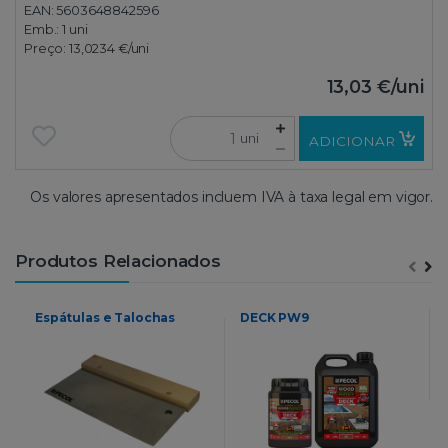
EAN: 5603648842596
Emb.:
1 uni
Preço:
13,0234 €
/uni
13,03 €
/uni
uni
ADICIONAR
Os valores apresentados incluem IVA à taxa legal em vigor.
Produtos Relacionados
Espátulas e Talochas
DECK PW9