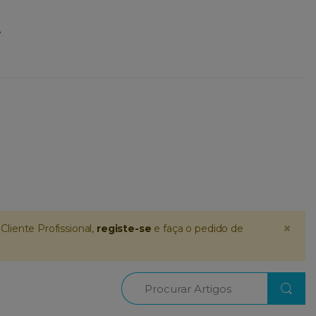
e
×
Cliente Profissional,
registe-se
e faça o pedido de
Procurar