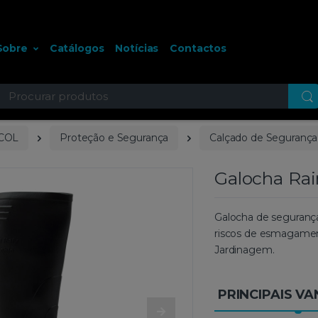
Sobre
Catálogos
Notícias
Contactos
ocurar
COL
Proteção e Segurança
Calçado de Segurança
Galocha Rai
Galocha de seguranç
riscos de esmagament
Jardinagem.
PRINCIPAIS V