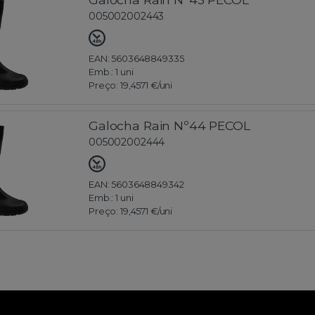
005002002443
EAN: 5603648849335
Emb.:
1 uni
Preço:
19,4571 €
/uni
Galocha Rain Nº44 PECOL
005002002444
EAN: 5603648849342
Emb.:
1 uni
Preço:
19,4571 €
/uni