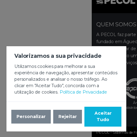
QUEM SOMOS
A PECOL faz parte
fundado em Águeda
ocupa um lugar de 
Valorizamos a sua privacidade
disponibilizando um
produtos e serviços
Utilizamos cookies para melhorar a sua
montagem.
experiência de navegação, apresentar conteúdos
personalizados e analisar o nosso tráfego. Ao
clicar em "Aceitar Tudo", concorda com a
utilização de cookies.
Política de Privacidade
Âm
distri
Aceitar
Personalizar
Rejeitar
Tudo
PECOL - Sistemas de Fixa