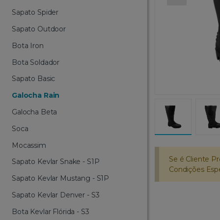
Sapato Spider
Sapato Outdoor
Bota Iron
Bota Soldador
Sapato Basic
Galocha Rain
Galocha Beta
Soca
Mocassim
Se é Cliente Pr
Sapato Kevlar Snake - S1P
Condições Espec
Sapato Kevlar Mustang - S1P
Sapato Kevlar Denver - S3
Bota Kevlar Flórida - S3