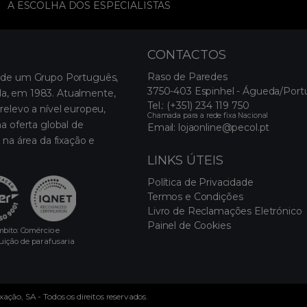
A ESCOLHA DOS ESPECIALISTAS
CONTACTOS
Raso de Paredes
 de um Grupo Português,
3750-403 Espinhel - Águeda/Port
, em 1983. Atualmente,
Tel.:
(+351) 234 119 750
relevo a nível europeu,
Chamada para a rede fixa Nacional
a oferta global de
Email:
lojaonline@pecol.pt
 na área da fixação e
LINKS ÚTEIS
Política de Privacidade
Termos e Condições
Livro de Reclamações Eletrónico
Painel de Cookies
bito: Comércio e
buição de parafusaria
ção, SA - Todos os direitos reservados.