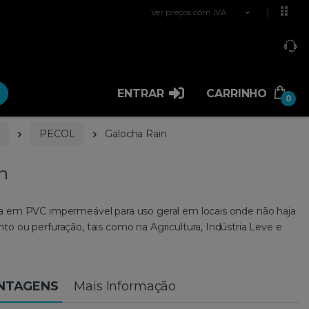
Ver preços com IVA
ENTRAR
CARRINHO
0
PECOL
Galocha Rain
n
a em PVC impermeável para uso geral em locais onde não haja
o ou perfuração, tais como na Agricultura, Indústria Leve e
ANTAGENS
Mais Informação