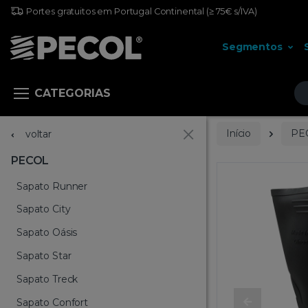
Portes gratuitos em Portugal Continental
(≥ 75€ s/IVA)
Segmentos
Pr
CATEGORIAS
Início
PE
voltar
PECOL
Sapato Runner
Sapato City
Sapato Oásis
Sapato Star
Sapato Treck
Sapato Confort