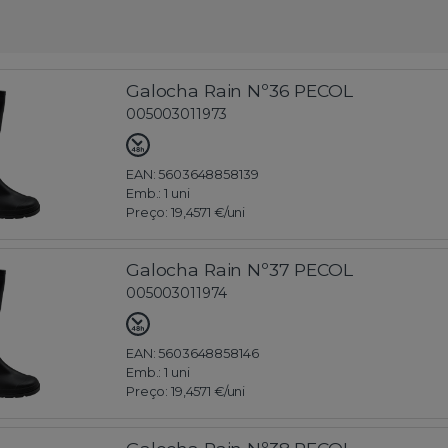
Galocha Rain Nº36 PECOL
005003011973
EAN: 5603648858139
Emb.:
1 uni
Preço:
19,4571 €
/uni
Galocha Rain Nº37 PECOL
005003011974
EAN: 5603648858146
Emb.:
1 uni
Preço:
19,4571 €
/uni