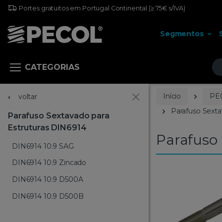
Portes gratuitos em Portugal Continental
(≥ 75€ s/IVA)
Segmentos
Pr
CATEGORIAS
Início
PE
voltar
Parafuso Sexta
Parafuso Sextavado para
Estruturas DIN6914
Parafuso 
DIN6914 10.9 SAG
DIN6914 10.9 Zincado
DIN6914 10.9 D500A
DIN6914 10.9 D500B