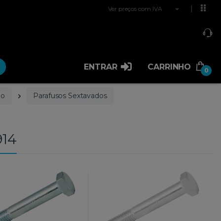
Ver preços com IVA
ENTRAR
CARRINHO
0
ão
Parafusos Sextavados
914