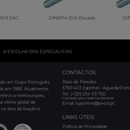
10.9 SAG
DIN6914 10.9 Zincado
DI
A ESCOLHA DOS ESPECIALISTAS
CONTACTOS
Raso de Paredes
 de um Grupo Português,
3750-403 Espinhel - Águeda/Port
, em 1983. Atualmente,
Tel.:
(+351) 234 119 750
relevo a nível europeu,
Chamada para a rede fixa Nacional
a oferta global de
Email:
lojaonline@pecol.pt
 na área da fixação e
LINKS ÚTEIS
Política de Privacidade