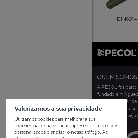
DIN6914 
QUEM SOMOS
A PECOL faz parte
fundado em Águeda
ocupa um lugar de 
Valorizamos a sua privacidade
disponibilizando um
produtos e serviços
Utilizamos cookies para melhorar a sua
montagem.
experiência de navegação, apresentar conteúdos
personalizados e analisar o nosso tráfego. Ao