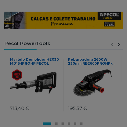
Pecol PowerTools
Martelo Demolidor HEX30
Rebarbadora 2600W
MD15HPROHP PECOL
230mm RB2600PROHP-
230 PECOL
713,40 €
195,57 €