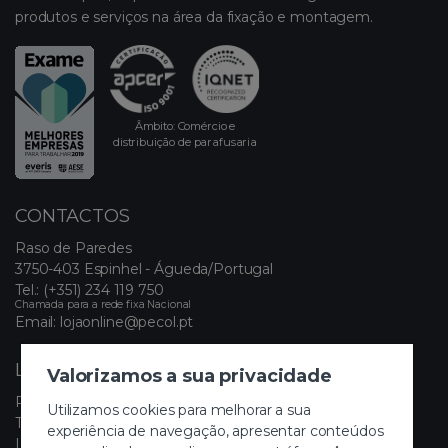
produtos e serviços na área da fixação e montagem.
Âmbito: Comércio e
distribuição de parafusaria
CONTACTOS
Raso de Paredes
3750-403 Espinhel - Águeda/Portugal
Tel.:
(+351) 234 119 750
Chamada para a rede fixa Nacional
Email:
lojaonline@pecol.pt
LINKS ÚTEIS
Valorizamos a sua privacidade
Política de Privacidade
Utilizamos cookies para melhorar a sua
Termos e Condições
experiência de navegação, apresentar conteúdos
Livro de Reclamações Eletrónico