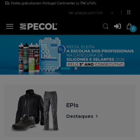
Portes gratuitos em Portugal Continental
(≥ 75€ s/IVA)
Ver preços com IVA
0
EPIs
Destaques