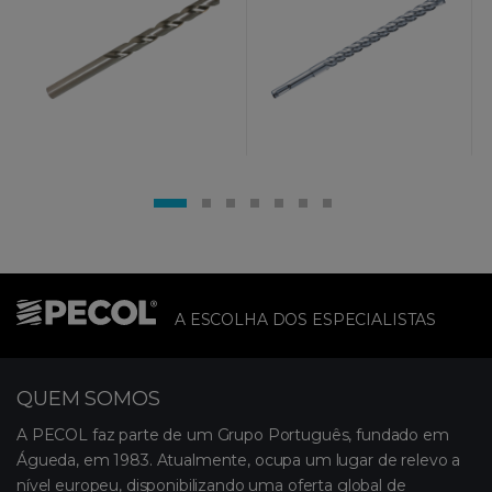
A ESCOLHA DOS ESPECIALISTAS
QUEM SOMOS
A PECOL faz parte de um Grupo Português, fundado em
Águeda, em 1983. Atualmente, ocupa um lugar de relevo a
nível europeu, disponibilizando uma oferta global de