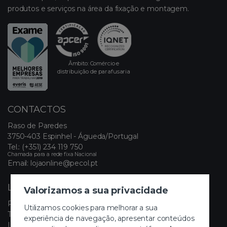
produtos e serviços na área da fixação e montagem.
Âmbito: Comércio e
distribuição de parafusaria
CONTACTOS
Raso de Paredes
3750-403 Espinhel - Águeda/Portugal
Tel.:
(+351) 234 119 750
Chamada para a rede fixa Nacional
Email:
lojaonline@pecol.pt
LINKS ÚTEIS
Valorizamos a sua privacidade
Política de Privacidade
Utilizamos cookies para melhorar a sua
Termos e Condições
experiência de navegação, apresentar conteúdos
Livro de Reclamações Eletrónico