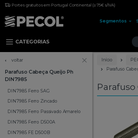
Portes gratuitos em Portugal Continental
(≥ 75€ s/IVA)
Segmentos
Pr
CATEGORIAS
Início
PE
voltar
Parafuso Cabe
Parafuso Cabeça Queijo Ph
DIN7985
Parafuso
DIN7985 Ferro SAG
DIN7985 Ferro Zincado
DIN7985 Ferro Passivado Amarelo
DIN7985 Ferro D500A
DIN7985 FE D500B