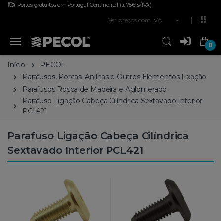
Portes gratuitos em Portugal Continental
(≥ 75€ s/IVA)
Ver preços com IVA
0
Início
PECOL
Parafusos, Porcas, Anilhas e Outros Elementos Fixação
Parafusos Rosca de Madeira e Aglomerado
Parafuso Ligação Cabeça Cilíndrica Sextavado Interior
PCL421
Parafuso Ligação Cabeça Cilíndrica
Sextavado Interior PCL421