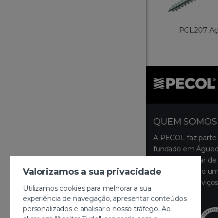
PCL207 Aç
QUEM SOMOS
A PECOL faz parte
fundado em Águeda
ocupa um lugar de 
Valorizamos a sua privacidade
disponibilizando um
produtos e serviços
Utilizamos cookies para melhorar a sua
montagem.
experiência de navegação, apresentar conteúdos
personalizados e analisar o nosso tráfego. Ao