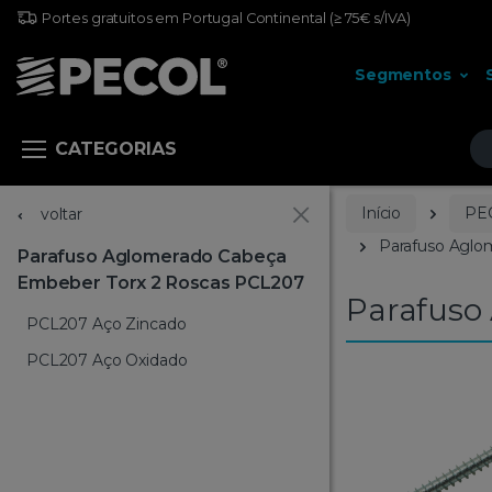
Portes gratuitos em Portugal Continental
(≥ 75€ s/IVA)
Segmentos
Pr
CATEGORIAS
Início
PE
voltar
Parafuso Aglo
Parafuso Aglomerado Cabeça
Embeber Torx 2 Roscas PCL207
Parafuso
PCL207 Aço Zincado
PCL207 Aço Oxidado