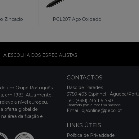
o Zincado
PCL207 Aço Oxidado
A ESCOLHA DOS ESPECIALISTAS
CONTACTOS
Raso de Paredes
 de um Grupo Português,
3750-403 Espinhel - Águeda/Port
, em 1983. Atualmente,
Tel.:
(+351) 234 119 750
relevo a nível europeu,
Chamada para a rede fixa Nacional
a oferta global de
Email:
lojaonline@pecol.pt
 na área da fixação e
LINKS ÚTEIS
Política de Privacidade