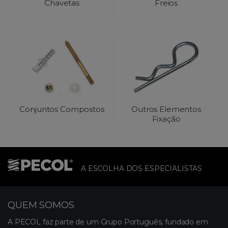
Chavetas
Freios
Conjuntos Compostos
Outros Elementos
Fixação
A ESCOLHA DOS ESPECIALISTAS
QUEM SOMOS
A PECOL faz parte de um Grupo Português, fundado em