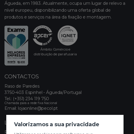
Águeda, em 1983. Atualmente, ocupa um lugar de relevo a
nível europeu, disponibilizando uma oferta global de
produtos e serviços na área da fixação e montagem.
Âmbito: Comércio e
distribuição de parafusaria
CONTACTOS
Raso de Paredes
3750-403 Espinhel - Águeda/Portugal
Tel.:
(+351) 234 119 750
Chamada para a rede fixa Nacional
Email:
lojaonline@pecol.pt
LINKS ÚTEIS
Valorizamos a sua privacidade
Política de Privacidade