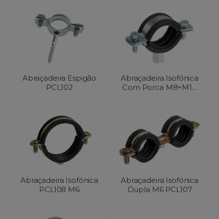
Abraçadeira Espigão
Abraçadeira Isofónica
PCL102
Com Porca M8+M10
PCL104 Ferro
Passivado
Amarelo/Zincado
Abraçadeira Isofónica
Abraçadeira Isofónica
PCL108 M6
Dupla M6 PCL107