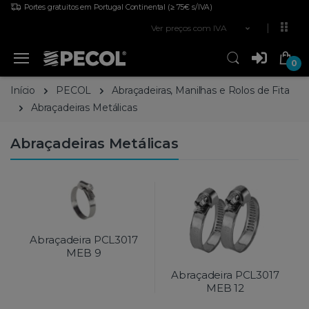
Portes gratuitos em Portugal Continental
(≥ 75€ s/IVA)
Ver preços com IVA
0
Início
PECOL
Abraçadeiras, Manilhas e Rolos de Fita
Abraçadeiras Metálicas
Abraçadeiras Metálicas
Abraçadeira PCL3017
MEB 9
Abraçadeira PCL3017
MEB 12