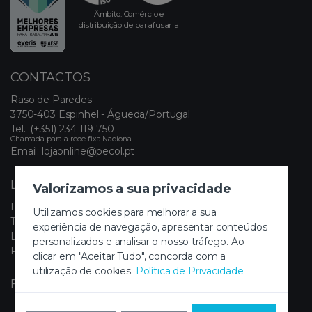
Âmbito: Comércio e
distribuição de parafusaria
CONTACTOS
Raso de Paredes
3750-403 Espinhel - Águeda/Portugal
Tel.:
(+351) 234 119 750
Chamada para a rede fixa Nacional
Email:
lojaonline@pecol.pt
LINKS ÚTEIS
Valorizamos a sua privacidade
Política de Privacidade
Utilizamos cookies para melhorar a sua
Termos e Condições
experiência de navegação, apresentar conteúdos
Livro de Reclamações Eletrónico
personalizados e analisar o nosso tráfego. Ao
Painel de Cookies
clicar em "Aceitar Tudo", concorda com a
utilização de cookies.
Política de Privacidade
FIQUE A PAR DAS NOVIDADES