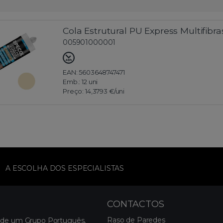
Cola Estrutural PU Express Multifibr
005901000001
EAN: 5603648747471
Emb.:
12 uni
Preço:
14,3793 €
/uni
A ESCOLHA DOS ESPECIALISTAS
CONTACTOS
Raso de Paredes
 de um Grupo Português,