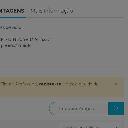
ANTAGENS
Mais Informação
as de vidro
d4 - DIN 204 e DIN 14257
e preenchimento
×
Cliente Profissional,
registe-se
e faça o pedido de
Procurar
Ordem de catálogo