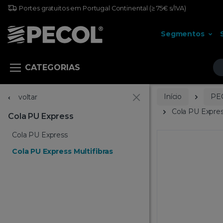
Portes gratuitos em Portugal Continental
(≥ 75€ s/IVA)
Segmentos
Pr
CATEGORIAS
Início
PE
voltar
Cola PU Express
Cola PU Express
Cola PU Express
Cola PU Express Multifibras