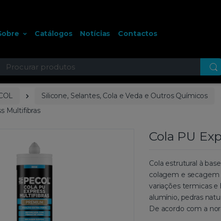
Sobre
Catálogos
Notícias
Contactos
ocurar
COL
Silicone, Selantes, Cola e Veda e Outros Químicos
 Multifibras
Cola PU Exp
Cola estrutural à ba
colagem e secagem rá
variações termicas e
alumínio, pedras natu
De acordo com a nor