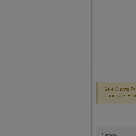
Se é Cliente Pr
Condições Espec
1 artigo