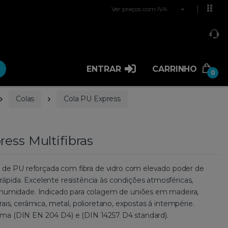
Ver preços com IVA
ENTRAR
CARRINHO
0
Colas
Cola PU Express
ress Multifibras
se de PU reforçada com fibra de vidro com elevado poder de
pida. Excelente resistência às condições atmosféricas,
 humidade. Indicado para colagem de uniões em madeira,
rais, cerâmica, metal, polioretano, expostas á intempérie.
ma (DIN EN 204 D4) e (DIN 14257 D4 standard).