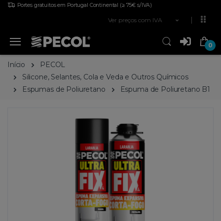
Portes gratuitos em Portugal Continental
(≥ 75€ s/IVA)
Ver preços com IVA
0
Início
PECOL
Silicone, Selantes, Cola e Veda e Outros Químicos
Espumas de Poliuretano
Espuma de Poliuretano B1