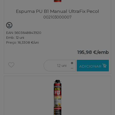
Espuma PU B1 Manual UltraFix Pecol
002103000007
EAN: 5603648843920
Emb.:
12 uni
Preço:
16,3308 €
/uni
195,98 €
/emb
uni
ADICIONAR