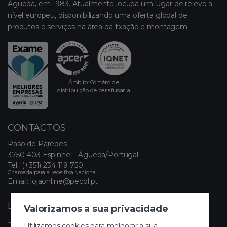
Águeda, em 1983. Atualmente, ocupa um lugar de relevo a
nível europeu, disponibilizando uma oferta global de
produtos e serviços na área da fixação e montagem.
Âmbito: Comércio e
distribuição de parafusaria
CONTACTOS
Raso de Paredes
3750-403 Espinhel - Águeda/Portugal
Tel.:
(+351) 234 119 750
Chamada para a rede fixa Nacional
Email:
lojaonline@pecol.pt
LINKS ÚTEIS
Valorizamos a sua privacidade
Política de Privacidade
Utilizamos cookies para melhorar a sua