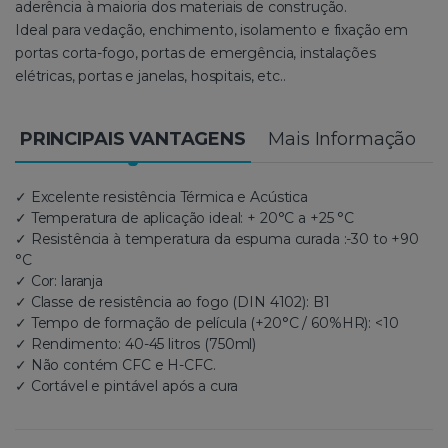
aderência à maioria dos materiais de construção.
Ideal para vedação, enchimento, isolamento e fixação em
portas corta-fogo, portas de emergência, instalações
elétricas, portas e janelas, hospitais, etc..
PRINCIPAIS VANTAGENS
Mais Informação
✓ Excelente resistência Térmica e Acústica
✓ Temperatura de aplicação ideal: + 20°C a +25 °C
✓ Resistência à temperatura da espuma curada :-30 to +90
°C
✓ Cor: laranja
✓ Classe de resistência ao fogo (DIN 4102): B1
✓ Tempo de formação de película (+20°C / 60%HR): <10
✓ Rendimento: 40-45 litros (750ml)
✓ Não contém CFC e H-CFC.
✓ Cortável e pintável após a cura