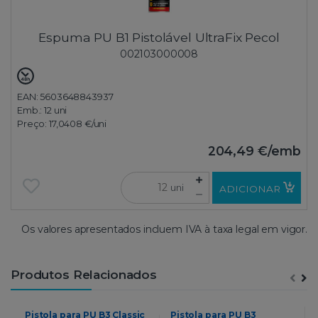
Espuma PU B1 Pistolável UltraFix Pecol
002103000008
EAN: 5603648843937
Emb.:
12 uni
Preço:
17,0408 €
/uni
204,49 €
/emb
uni
ADICIONAR
Os valores apresentados incluem IVA à taxa legal em vigor.
Produtos Relacionados
Pistola para PU B3 Classic
Pistola para PU B3