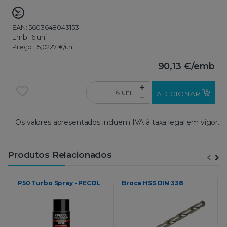
EAN: 5603648043153
Emb.:
6 uni
Preço:
15,0227 €
/uni
90,13 €
/emb
uni
ADICIONAR
Os valores apresentados incluem IVA à taxa legal em vigor.
Produtos Relacionados
P50 Turbo Spray - PECOL
Broca HSS DIN 338