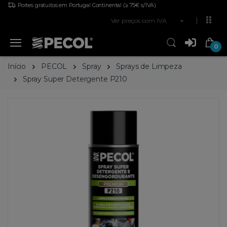
Portes gratuitos em Portugal Continental
(≥ 75€ s/IVA)
Ver preços com IVA
0
Início
PECOL
Spray
Sprays de Limpeza
Spray Super Detergente P210