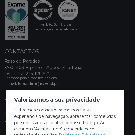
Âmbito: Comércio e
distribuição de parafusaria
CONTACTOS
Raso de Paredes
3750-403 Espinhel - Águeda/Portugal
Tel.:
(+351) 234 119 750
Chamada para a rede fixa Nacional
Email:
lojaonline@pecol.pt
LINKS ÚTEIS
Valorizamos a sua privacidade
Política de Privacidade
Utilizamos cookies para melhorar a sua
Termos e Condições
experiência de navegação, apresentar conteúdos
Livro de Reclamações Eletrónico
personalizados e analisar o nosso tráfego. Ao
Painel de Cookies
clicar em "Aceitar Tudo", concorda com a