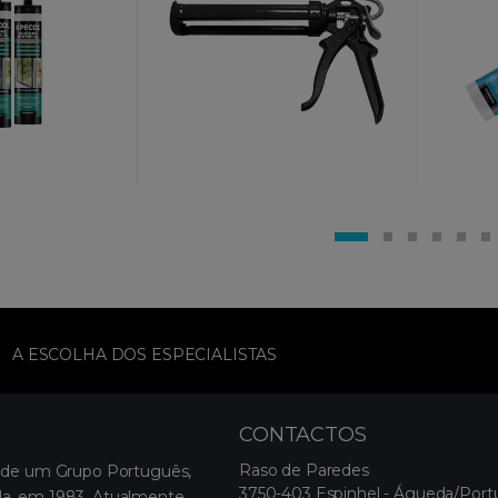
A ESCOLHA DOS ESPECIALISTAS
CONTACTOS
Raso de Paredes
 de um Grupo Português,
3750-403 Espinhel - Águeda/Port
, em 1983. Atualmente,