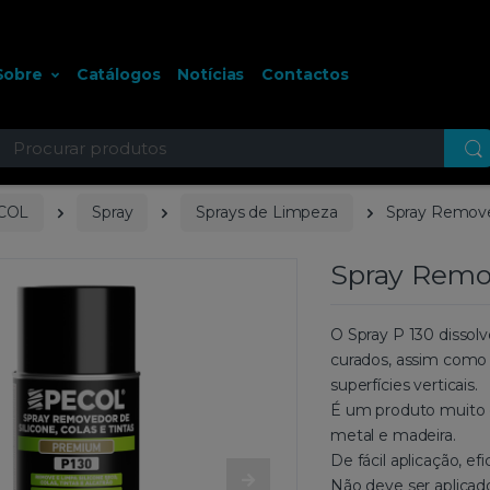
Sobre
Catálogos
Notícias
Contactos
ocurar
COL
Spray
Sprays de Limpeza
Spray Removed
Spray Remov
O Spray P 130 dissolv
curados, assim como 
superfícies verticais.
É um produto muito e
metal e madeira.
De fácil aplicação, 
Não deve ser aplicado