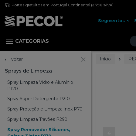
Portes gratuitos em Portugal Continental
(≥ 75€ s/IVA)
Segmentos
Pr
CATEGORIAS
Início
PE
voltar
Sprays de Limpeza
Spray Limpeza Vidro e Alumínio
P120
Spray Super Detergente P210
Spray Proteção e Limpeza Inox P70
Spray Limpeza Travões P290
Spray Removedor Silicones,
Colas e Tintas P130