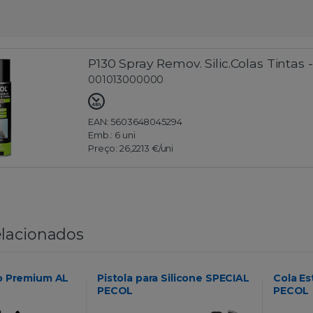
P130 Spray Remov. Silic.Colas Tintas
001013000000
EAN: 5603648045294
Emb.:
6 uni
Preço:
26,2213 €
/uni
lacionados
ro Premium AL
Pistola para Silicone SPECIAL
Cola Es
PECOL
PECOL