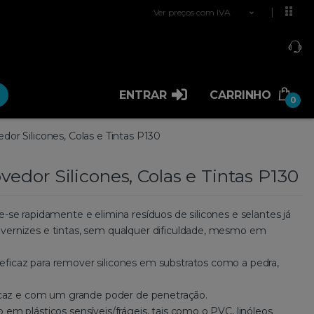
Ver preços com IVA
ENTRAR
CARRINHO
0
or Silicones, Colas e Tintas P130
edor Silicones, Colas e Tintas P130
e-se rapidamente e elimina resíduos de silicones e selantes já
vernizes e tintas, sem qualquer dificuldade, mesmo em
ficaz para remover silicones em substratos como a pedra,
eficaz e com um grande poder de penetração.
 em plásticos sensíveis/frágeis, tais como o PVC, linóleos