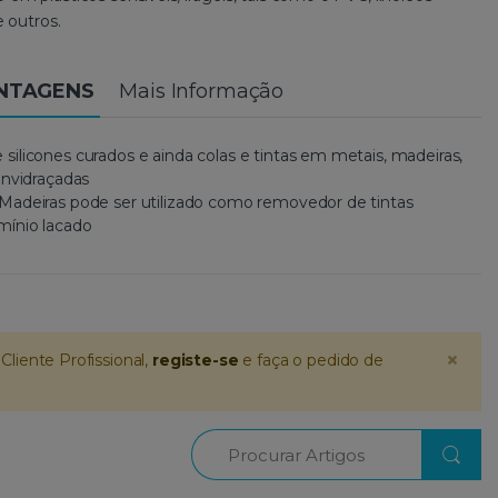
e outros.
ANTAGENS
Mais Informação
ilicones curados e ainda colas e tintas em metais, madeiras,
envidraçadas
Madeiras pode ser utilizado como removedor de tintas
mínio lacado
×
Cliente Profissional,
registe-se
e faça o pedido de
Procurar