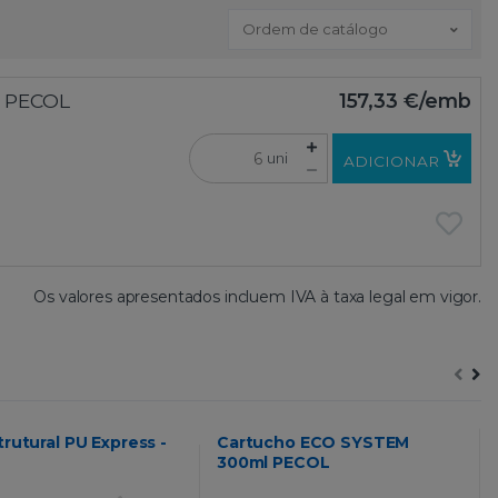
Ordem de catálogo
 - PECOL
157,33 €
/emb
uni
ADICIONAR
Os valores apresentados incluem IVA à taxa legal em vigor.
trutural PU Express -
Cartucho ECO SYSTEM
300ml PECOL