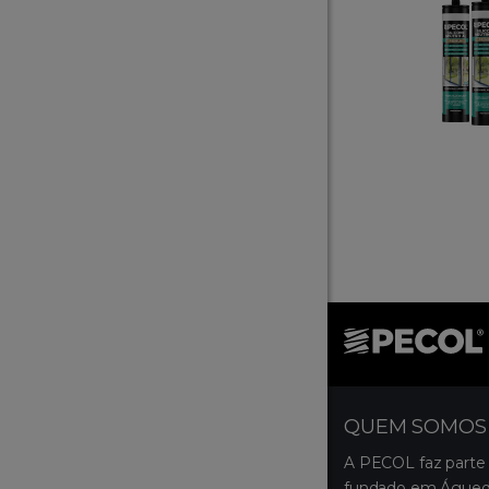
QUEM SOMOS
A PECOL faz parte
fundado em Águeda