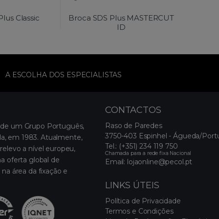
lus Classic
Broca SDS Plus MASTERCUT
ID
A ESCOLHA DOS ESPECIALISTAS
CONTACTOS
Raso de Paredes
 de um Grupo Português,
3750-403 Espinhel - Águeda/Port
, em 1983. Atualmente,
Tel.:
(+351) 234 119 750
relevo a nível europeu,
Chamada para a rede fixa Nacional
a oferta global de
Email:
lojaonline@pecol.pt
 na área da fixação e
LINKS ÚTEIS
Política de Privacidade
Termos e Condições