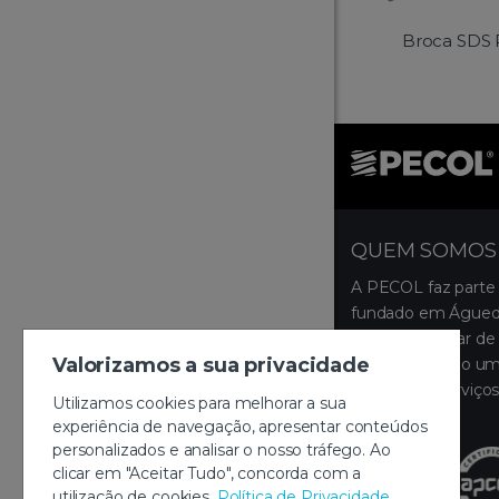
Broca SDS P
QUEM SOMOS
A PECOL faz parte
fundado em Águeda
ocupa um lugar de 
Valorizamos a sua privacidade
disponibilizando um
produtos e serviços
Utilizamos cookies para melhorar a sua
montagem.
experiência de navegação, apresentar conteúdos
personalizados e analisar o nosso tráfego. Ao
clicar em "Aceitar Tudo", concorda com a
utilização de cookies.
Política de Privacidade