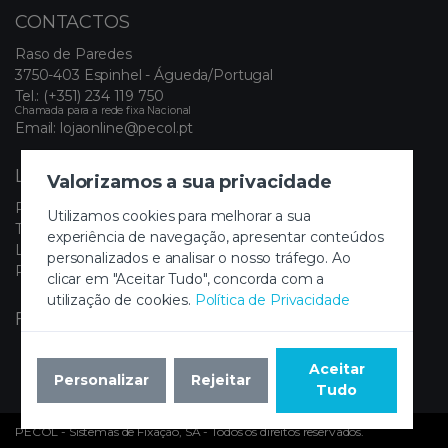
CONTACTOS
Raso de Paredes
3750-403 Espinhel - Águeda/Portugal
Tel.:
(+351) 234 119 750
Chamada para a rede fixa Nacional
Email:
lojaonline@pecol.pt
LINKS ÚTEIS
Valorizamos a sua privacidade
Política de Privacidade
Utilizamos cookies para melhorar a sua
Termos e Condições
experiência de navegação, apresentar conteúdos
Livro de Reclamações Eletrónico
personalizados e analisar o nosso tráfego. Ao
Painel de Cookies
clicar em "Aceitar Tudo", concorda com a
utilização de cookies.
Política de Privacidade
FIQUE A PAR DAS NOVIDADES
Aceitar
Personalizar
Rejeitar
Tudo
PECOL - Sistemas de Fixação, SA - Todos os direitos reservados.