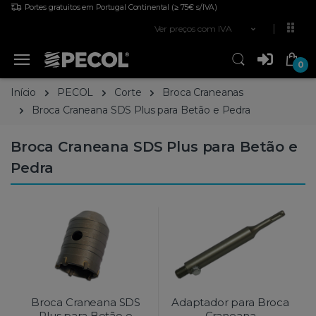
Portes gratuitos em Portugal Continental
(≥ 75€ s/IVA)
Ver preços com IVA
0
Início
PECOL
Corte
Broca Craneanas
Broca Craneana SDS Plus para Betão e Pedra
Broca Craneana SDS Plus para Betão e
Pedra
Broca Craneana SDS
Adaptador para Broca
Plus para Betão e
Craneana