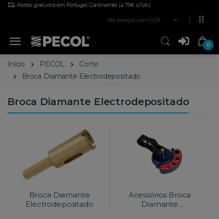
Portes gratuitos em Portugal Continental
(≥ 75€ s/IVA)
Ver preços com IVA
0
Início
PECOL
Corte
Broca Diamante Electrodepositado
Broca Diamante Electrodepositado
Broca Diamante
Acessórios Broca
Electrodepositado
Diamante
Electrodepositado