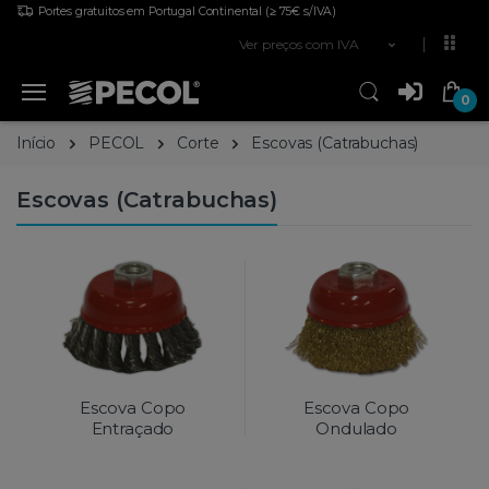
Portes gratuitos em Portugal Continental
(≥ 75€ s/IVA)
Ver preços com IVA
0
Início
PECOL
Corte
Escovas (Catrabuchas)
Escovas (Catrabuchas)
Escova Copo
Escova Copo
Entraçado
Ondulado