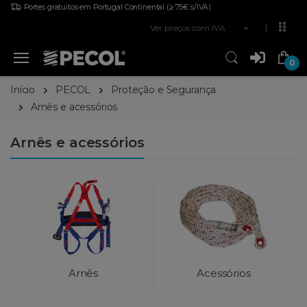
Portes gratuitos em Portugal Continental
(≥ 75€ s/IVA)
Ver preços com IVA
0
Início
PECOL
Proteção e Segurança
Arnês e acessórios
Arnês e acessórios
Arnês
Acessórios