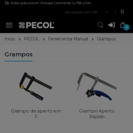
Portes gratuitos em Portugal Continental
(≥ 75€ s/IVA)
Ver preços com IVA
0
Início
PECOL
Ferramenta Manual
Grampos
Grampos
Grampo de aperto em
Grampo Aperto
F
Rápido