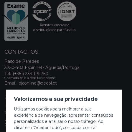
Âmbito: Comércio e
distribuição de parafusaria
CONTACTOS
Raso de Paredes
3750-403 Espinhel - Águeda/Portugal
Tel.:
(+351) 234 119 750
Chamada para a rede fixa Nacional
Email:
lojaonline@pecol.pt
LINKS ÚTEIS
Valorizamos a sua privacidade
Política de Privacidade
Utilizamos cookies para melhorar a sua
Termos e Condições
experiência de navegação, apresentar conteúdos
Livro de Reclamações Eletrónico
personalizados e analisar o nosso tráfego. Ao
Painel de Cookies
clicar em "Aceitar Tudo", concorda com a