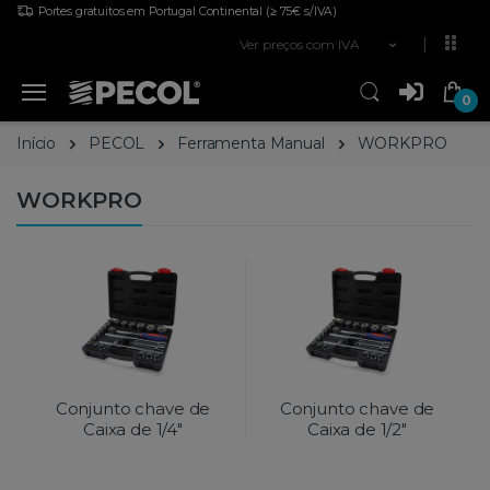
Portes gratuitos em Portugal Continental
(≥ 75€ s/IVA)
Ver preços com IVA
0
Início
PECOL
Ferramenta Manual
WORKPRO
WORKPRO
Conjunto chave de
Conjunto chave de
Caixa de 1/4"
Caixa de 1/2"