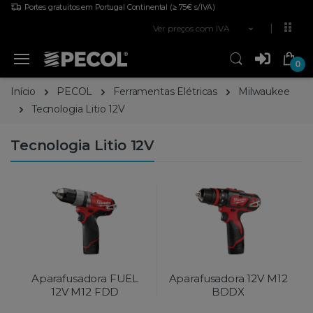
Portes gratuitos em Portugal Continental
(≥ 75€ s/IVA)
Ver preços com IVA
0
Início
PECOL
Ferramentas Elétricas
Milwaukee
Tecnologia Litio 12V
Tecnologia Litio 12V
Aparafusadora FUEL
Aparafusadora 12V M12
12V M12 FDD
BDDX