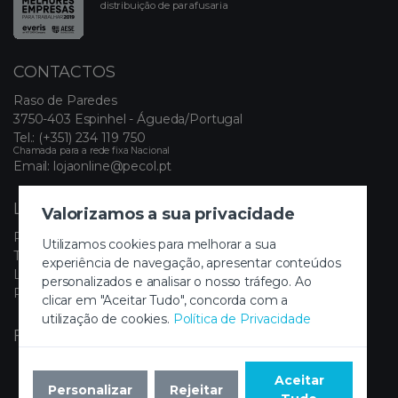
distribuição de parafusaria
CONTACTOS
Raso de Paredes
3750-403 Espinhel - Águeda/Portugal
Tel.:
(+351) 234 119 750
Chamada para a rede fixa Nacional
Email:
lojaonline@pecol.pt
LINKS ÚTEIS
Valorizamos a sua privacidade
Política de Privacidade
Utilizamos cookies para melhorar a sua
Termos e Condições
experiência de navegação, apresentar conteúdos
Livro de Reclamações Eletrónico
personalizados e analisar o nosso tráfego. Ao
Painel de Cookies
clicar em "Aceitar Tudo", concorda com a
utilização de cookies.
Política de Privacidade
FIQUE A PAR DAS NOVIDADES
Aceitar
Personalizar
Rejeitar