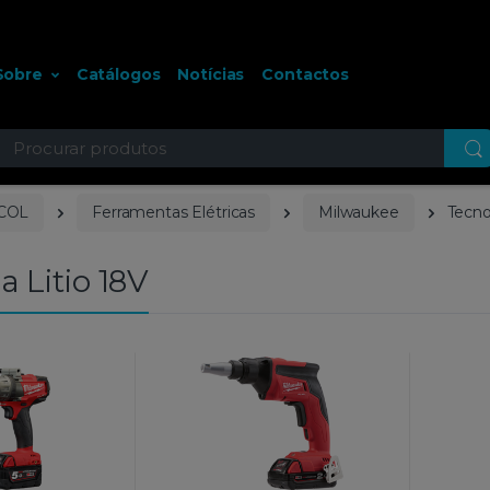
Sobre
Catálogos
Notícias
Contactos
ocurar
COL
Ferramentas Elétricas
Milwaukee
Tecno
a Litio 18V