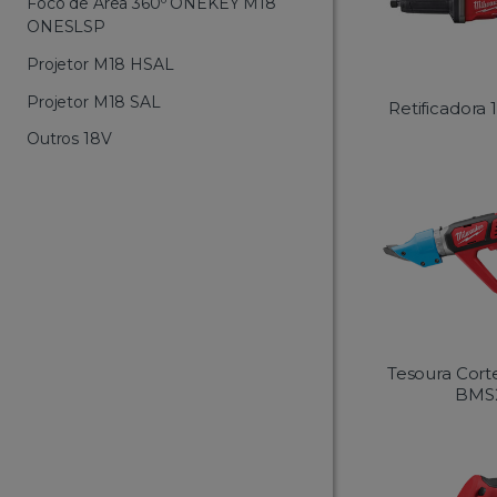
Foco de Área 360º ONEKEY M18
ONESLSP
Projetor M18 HSAL
Projetor M18 SAL
Retificadora
Outros 18V
Tesoura Cor
BMS