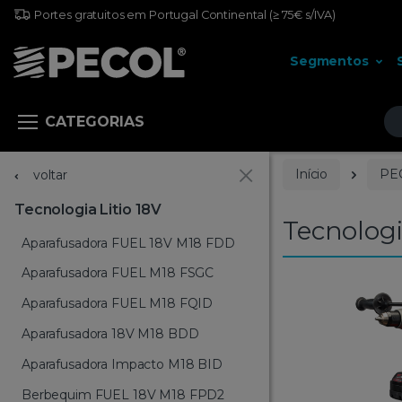
Portes gratuitos em Portugal Continental
(≥ 75€ s/IVA)
Segmentos
Pr
CATEGORIAS
Início
PE
voltar
Tecnologia Litio 18V
Tecnologi
Aparafusadora FUEL 18V M18 FDD
Aparafusadora FUEL M18 FSGC
Aparafusadora FUEL M18 FQID
Aparafusadora 18V M18 BDD
Aparafusadora Impacto M18 BID
Berbequim FUEL 18V M18 FPD2