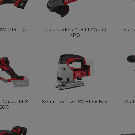
 18V M18 FDG
Rebarbadora M18 FLAG 230
Serr
XPD
te Chapa M18
Serra Tico-Tico 18V HD18 BJS
Mart
20/0