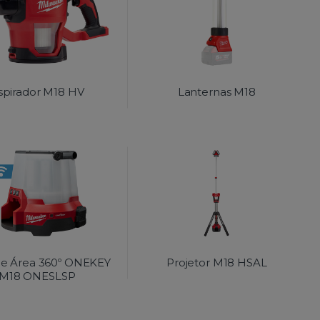
spirador M18 HV
Lanternas M18
de Área 360º ONEKEY
Projetor M18 HSAL
M18 ONESLSP