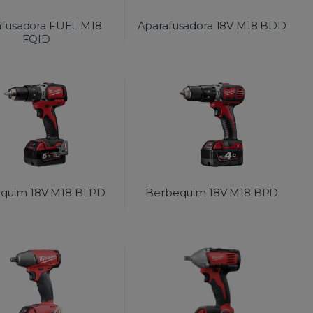
afusadora FUEL M18
Aparafusadora 18V M18 BDD
FQID
quim 18V M18 BLPD
Berbequim 18V M18 BPD