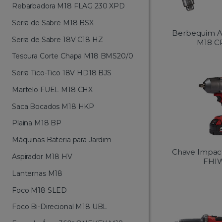
Rebarbadora M18 FLAG 230 XPD
Serra de Sabre M18 BSX
Berbequim A
Serra de Sabre 18V C18 HZ
M18 C
Tesoura Corte Chapa M18 BMS20/0
Serra Tico-Tico 18V HD18 BJS
Martelo FUEL M18 CHX
Saca Bocados M18 HKP
Plaina M18 BP
Máquinas Bateria para Jardim
Chave Impac
Aspirador M18 HV
FHI
Lanternas M18
Foco M18 SLED
Foco Bi-Direcional M18 UBL