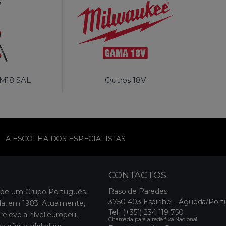
 M18 SAL
Outros 18V
A ESCOLHA DOS ESPECIALISTAS
CONTACTOS
Raso de Paredes
 de um Grupo Português,
3750-403 Espinhel - Águeda/Port
, em 1983. Atualmente,
Tel.:
(+351) 234 119 750
relevo a nível europeu,
Chamada para a rede fixa Nacional