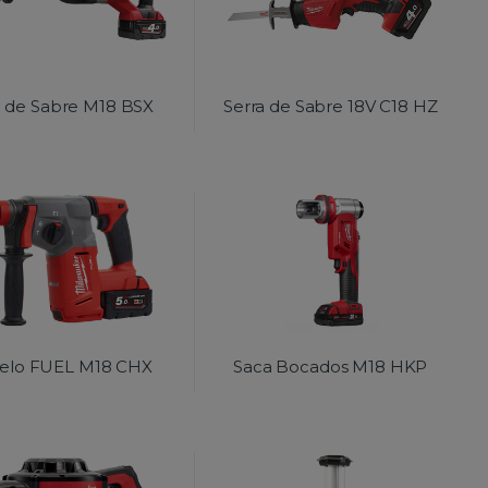
a de Sabre M18 BSX
Serra de Sabre 18V C18 HZ
elo FUEL M18 CHX
Saca Bocados M18 HKP