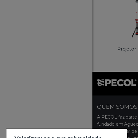
Projetor
QUEM SOMOS
A PECOL faz parte
fundado em Águeda
ocupa um lugar de 