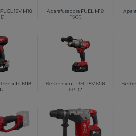
 FUEL 18V M18
Aparafusadora FUEL M18
Apar
DD
FSGC
a Impacto M18
Berbequim FUEL 18V M18
Berbe
ID
FPD2