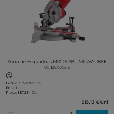
Serra de Esquadrias MS216 SB - MILWAUKEE
001128000216
EAN: 4058546286835
Emb.:
1 uni
Preço:
813,1284 €
/uni
813,13 €
/uni