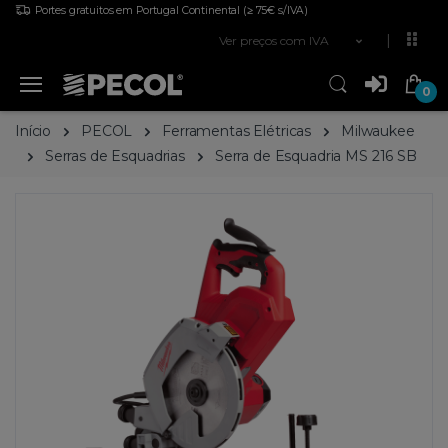
Portes gratuitos em Portugal Continental
(≥ 75€ s/IVA)
Ver preços com IVA
0
Início
PECOL
Ferramentas Elétricas
Milwaukee
Serras de Esquadrias
Serra de Esquadria MS 216 SB