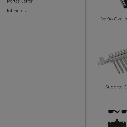
Portas Correr
Interiores
Varão Oval 
Suporte C