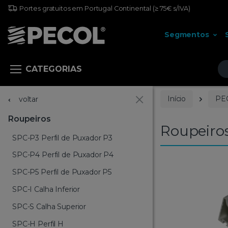
Portes gratuitos em Portugal Continental
(≥ 75€ s/IVA)
Segmentos
Pr
CATEGORIAS
Início
PE
voltar
Roupeiros
Roupeiro
SPC-P3 Perfil de Puxador P3
SPC-P4 Perfil de Puxador P4
SPC-P5 Perfil de Puxador P5
SPC-I Calha Inferior
SPC-S Calha Superior
SPC-H Perfil H