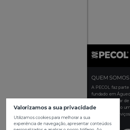
QUEM SOMOS
A PECOL faz parte
fundado em Águeda
ocupa um lugar de 
Valorizamos a sua privacidade
disponibilizando um
produtos e serviços
Utilizamos cookies para melhorar a sua
montagem.
experiência de navegação, apresentar conteúdos
personalizados e analisar o nosso tráfego. Ao