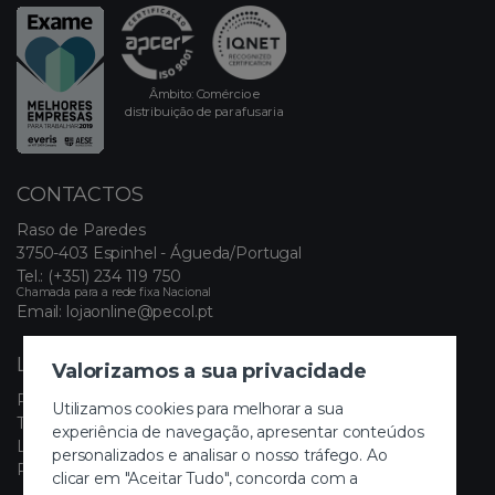
Âmbito: Comércio e
distribuição de parafusaria
CONTACTOS
Raso de Paredes
3750-403 Espinhel - Águeda/Portugal
Tel.:
(+351) 234 119 750
Chamada para a rede fixa Nacional
Email:
lojaonline@pecol.pt
LINKS ÚTEIS
Valorizamos a sua privacidade
Política de Privacidade
Utilizamos cookies para melhorar a sua
Termos e Condições
experiência de navegação, apresentar conteúdos
Livro de Reclamações Eletrónico
personalizados e analisar o nosso tráfego. Ao
Painel de Cookies
clicar em "Aceitar Tudo", concorda com a