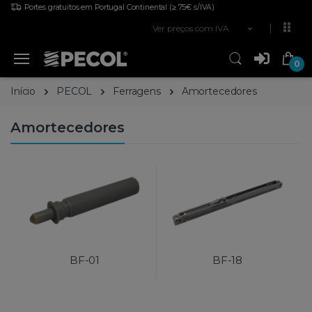
Portes gratuitos em Portugal Continental
(≥ 75€ s/IVA)
Ver preços com IVA
0
Início
PECOL
Ferragens
Amortecedores
Amortecedores
BF-01
BF-18