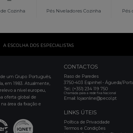
 de Cozinha
Pés Niveladores Cozinha
Pés 
A ESCOLHA DOS ESPECIALISTAS
CONTACTOS
Raso de Paredes
 de um Grupo Português,
3750-403 Espinhel - Águeda/Port
, em 1983. Atualmente,
Tel.:
(+351) 234 119 750
relevo a nível europeu,
Chamada para a rede fixa Nacional
a oferta global de
Email:
lojaonline@pecol.pt
 na área da fixação e
LINKS ÚTEIS
Política de Privacidade
Termos e Condições