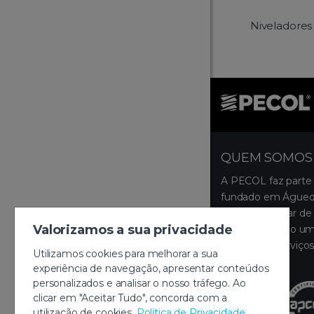
Niveladores
QUEM SOMOS
A PECOL faz parte
fundado em Águeda
ocupa um lugar de 
Valorizamos a sua privacidade
disponibilizando um
produtos e serviços
Utilizamos cookies para melhorar a sua
montagem.
experiência de navegação, apresentar conteúdos
personalizados e analisar o nosso tráfego. Ao
clicar em "Aceitar Tudo", concorda com a
utilização de cookies.
Política de Privacidade