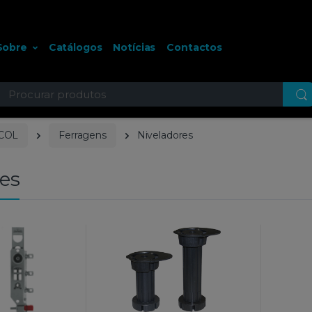
Sobre
Catálogos
Notícias
Contactos
ocurar
COL
Ferragens
Niveladores
es