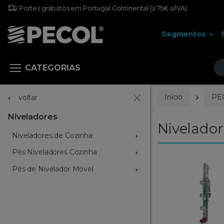
Portes gratuitos em Portugal Continental
(≥ 75€ s/IVA)
Segmentos
Pr
CATEGORIAS
Início
PE
voltar
Niveladores
Nivelador
Niveladores de Cozinha
Pés Niveladores Cozinha
Pés de Nivelador Móvel