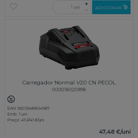
uni
ADICIONAR
Carregador Normal V20 CN PECOL
000018020998
EAN: 5603648804587
Emb.:
1 uni
Preço:
47,4741 €
/uni
47,48 €
/uni