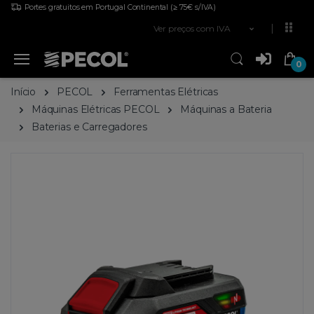
Portes gratuitos em Portugal Continental
(≥ 75€ s/IVA)
Ver preços com IVA
0
Início
PECOL
Ferramentas Elétricas
Máquinas Elétricas PECOL
Máquinas a Bateria
Baterias e Carregadores