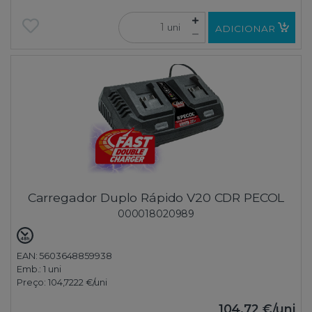
uni
ADICIONAR
Carregador Duplo Rápido V20 CDR PECOL
000018020989
EAN: 5603648859938
Emb.:
1 uni
Preço:
104,7222 €
/uni
104,72 €
/uni