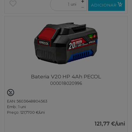
uni
ADICIONAR
Bateria V20 HP 4Ah PECOL
000018020996
EAN: 5603648804563
Emb.:
1 uni
Preço:
121,7700 €
/uni
121,77 €
/uni