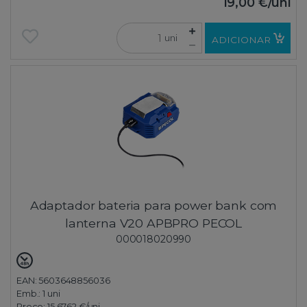
19,00 €
/uni
uni
ADICIONAR
Adaptador bateria para power bank com
lanterna V20 APBPRO PECOL
000018020990
EAN: 5603648856036
Emb.:
1 uni
Preço:
15,6762 €
/uni