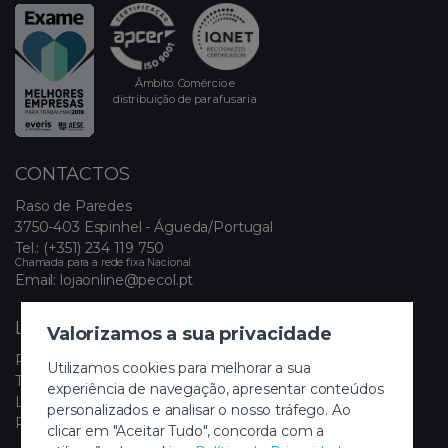
Âmbito: Comércio e
distribuição de parafusaria
CONTACTOS
Raso de Paredes
3750-403 Espinhel - Águeda/Portugal
Tel.:
(+351) 234 119 750
Chamada para a rede fixa Nacional
Email:
lojaonline@pecol.pt
LINKS ÚTEIS
Valorizamos a sua privacidade
Política de Privacidade
Utilizamos cookies para melhorar a sua
Termos e Condições
experiência de navegação, apresentar conteúdos
Livro de Reclamações Eletrónico
personalizados e analisar o nosso tráfego. Ao
Painel de Cookies
clicar em "Aceitar Tudo", concorda com a