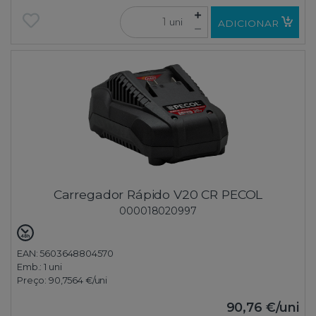
uni
ADICIONAR
Carregador Rápido V20 CR PECOL
000018020997
EAN: 5603648804570
Emb.:
1 uni
Preço:
90,7564 €
/uni
90,76 €
/uni