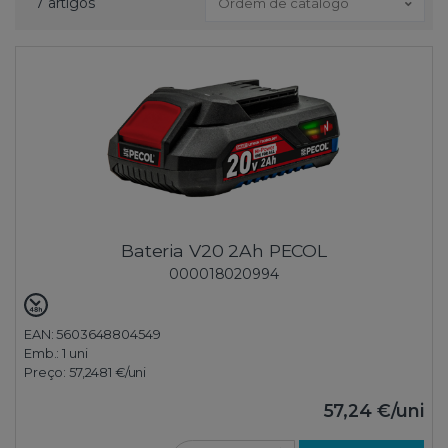
7 artigos
Ordem de catálogo
Bateria V20 2Ah PECOL
000018020994
EAN: 5603648804549
Emb.:
1 uni
Preço:
57,2481 €
/uni
57,24 €
/uni