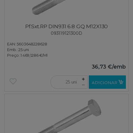
Pf.Sxt.RP DIN931 6.8 GQ M12X130
093119121300D
EAN: 5603648228628
Emb.:
25 uni
Preço:
1 469,1286 €
/Ml
36,73 €
/emb
uni
ADICIONAR