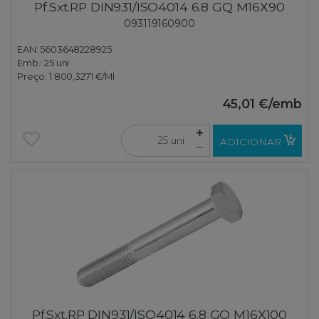
Pf.Sxt.RP DIN931/ISO4014 6.8 GQ M16X90
093119160900
EAN: 5603648228925
Emb.:
25 uni
Preço:
1 800,3271 €
/Ml
45,01 €
/emb
uni
ADICIONAR
Pf.Sxt.RP DIN931/ISO4014 6.8 GQ M16X100