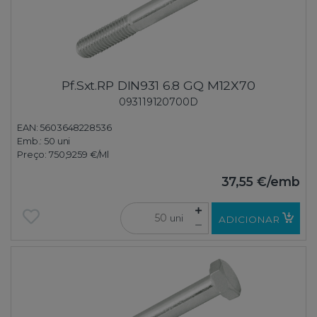
Pf.Sxt.RP DIN931 6.8 GQ M12X70
093119120700D
EAN: 5603648228536
Emb.:
50 uni
Preço:
750,9259 €
/Ml
37,55 €
/emb
uni
ADICIONAR