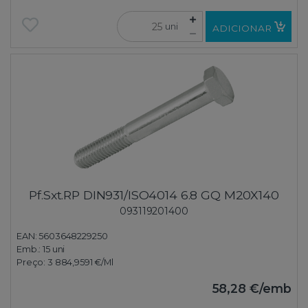
uni
ADICIONAR
Pf.Sxt.RP DIN931/ISO4014 6.8 GQ M20X140
093119201400
EAN: 5603648229250
Emb.:
15 uni
Preço:
3 884,9591 €
/Ml
58,28 €
/emb