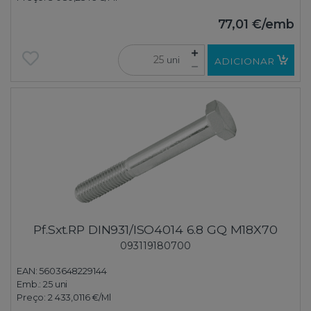
77,01 €
/emb
uni
ADICIONAR
Pf.Sxt.RP DIN931/ISO4014 6.8 GQ M18X70
093119180700
EAN: 5603648229144
Emb.:
25 uni
Preço:
2 433,0116 €
/Ml