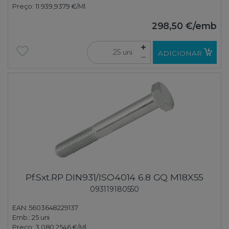
Preço:
11 939,9379 €
/Ml
298,50 €
/emb
uni
ADICIONAR
Pf.Sxt.RP DIN931/ISO4014 6.8 GQ M18X55
093119180550
EAN: 5603648229137
Emb.:
25 uni
Preço:
3 080,2546 €
/Ml