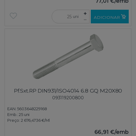
77,01 €
/emb
uni
ADICIONAR
Pf.Sxt.RP DIN931/ISO4014 6.8 GQ M20X80
093119200800
EAN: 5603648229168
Emb.:
25 uni
Preço:
2 676,4736 €
/Ml
66,91 €
/emb