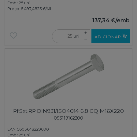
Emb.:
25 uni
Preço:
5 493,4823 €
/Ml
137,34 €
/emb
uni
ADICIONAR
Pf.Sxt.RP DIN931/ISO4014 6.8 GQ M16X220
093119162200
EAN: 5603648229090
Emb.:
25 uni