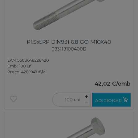
Pf.Sxt.RP DIN931 6.8 GQ M10X40
093119100400D
EAN: 5603648228420
Emb.:
100 uni
Preço:
420,1947 €
/Ml
42,02 €
/emb
uni
ADICIONAR