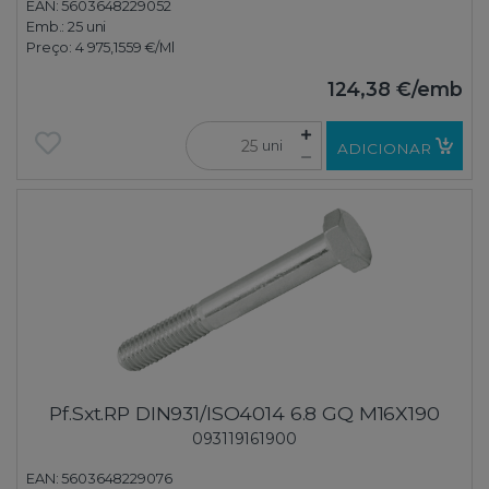
EAN: 5603648229052
Emb.:
25 uni
Preço:
4 975,1559 €
/Ml
124,38 €
/emb
uni
ADICIONAR
Pf.Sxt.RP DIN931/ISO4014 6.8 GQ M16X190
093119161900
EAN: 5603648229076