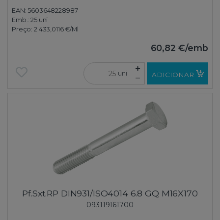
EAN: 5603648228987
Emb.:
25 uni
Preço:
2 433,0116 €
/Ml
60,82 €
/emb
uni
ADICIONAR
Pf.Sxt.RP DIN931/ISO4014 6.8 GQ M16X170
093119161700