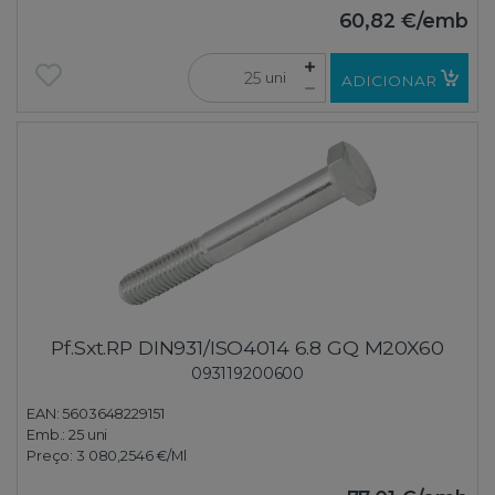
60,82 €
/emb
uni
ADICIONAR
Pf.Sxt.RP DIN931/ISO4014 6.8 GQ M20X60
093119200600
EAN: 5603648229151
Emb.:
25 uni
Preço:
3 080,2546 €
/Ml