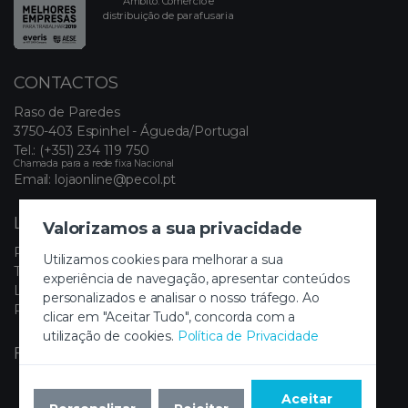
Âmbito: Comércio e
distribuição de parafusaria
CONTACTOS
Raso de Paredes
3750-403 Espinhel - Águeda/Portugal
Tel.:
(+351) 234 119 750
Chamada para a rede fixa Nacional
Email:
lojaonline@pecol.pt
LINKS ÚTEIS
Valorizamos a sua privacidade
Política de Privacidade
Utilizamos cookies para melhorar a sua
Termos e Condições
experiência de navegação, apresentar conteúdos
Livro de Reclamações Eletrónico
personalizados e analisar o nosso tráfego. Ao
Painel de Cookies
clicar em "Aceitar Tudo", concorda com a
utilização de cookies.
Política de Privacidade
FIQUE A PAR DAS NOVIDADES
Aceitar