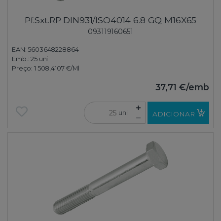
Pf.Sxt.RP DIN931/ISO4014 6.8 GQ M16X65
093119160651
EAN: 5603648228864
Emb.:
25 uni
Preço:
1 508,4107 €
/Ml
37,71 €
/emb
uni
ADICIONAR