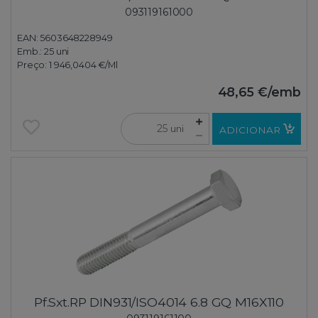
093119161000
EAN: 5603648228949
Emb.:
25 uni
Preço:
1 946,0404 €
/Ml
48,65 €
/emb
uni
ADICIONAR
Pf.Sxt.RP DIN931/ISO4014 6.8 GQ M16X110