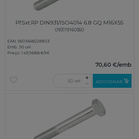
Pf.Sxt.RP DIN931/ISO4014 6.8 GQ M16X55
093119160550
EAN: 5603648228833
Emb.:
50 uni
Preço:
1 411,9688 €
/Ml
70,60 €
/emb
uni
ADICIONAR