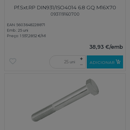
Pf.Sxt.RP DIN931/ISO4014 6.8 GQ M16X70
093119160700
EAN: 5603648228871
Emb.:
25 uni
Preço:
1 557,2852 €
/Ml
38,93 €
/emb
uni
ADICIONAR