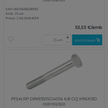
093119161100
EAN: 5603648228963
Emb.:
25 uni
Preço:
2 141,0949 €
/Ml
53,53 €
/emb
uni
ADICIONAR
Pf.Sxt.RP DIN931/ISO4014 6.8 GQ M16X130
093119161300