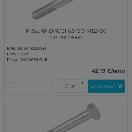
Pf.Sxt.RP DIN931 6.8 GQ M12X80
093119120800D
EAN: 5603648228543
Emb.:
50 uni
Preço:
843,8666 €
/Ml
42,19 €
/emb
uni
ADICIONAR