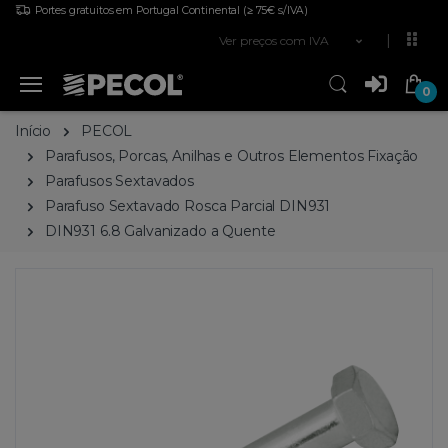
Portes gratuitos em Portugal Continental
(≥ 75€ s/IVA)
Ver preços com IVA
0
Início
PECOL
Parafusos, Porcas, Anilhas e Outros Elementos Fixação
Parafusos Sextavados
Parafuso Sextavado Rosca Parcial DIN931
DIN931 6.8 Galvanizado a Quente