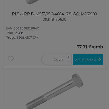
Pf.Sxt.RP DIN931/ISO4014 6.8 GQ M16X60
093119160600
EAN: 5603648228840
Emb.:
25 uni
Preço:
1 508,4107 €
/Ml
37,71 €
/emb
uni
ADICIONAR