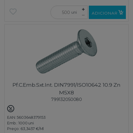
uni
ADICIONAR
Pf.C.Emb.Sxt.Int. DIN7991/ISO10642 10.9 Zn
M5X8
799132050080
EAN: 5603648379153
Emb.:
1000 uni
Preço:
63,3457 €
/Ml