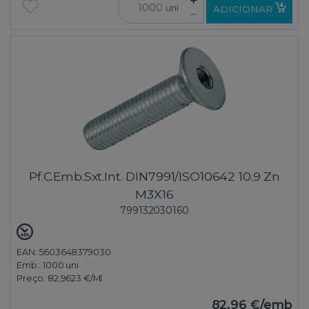
uni
ADICIONAR
Pf.C.Emb.Sxt.Int. DIN7991/ISO10642 10.9 Zn
M3X16
799132030160
EAN: 5603648379030
Emb.:
1000 uni
Preço:
82,9623 €
/Ml
82,96 €
/emb