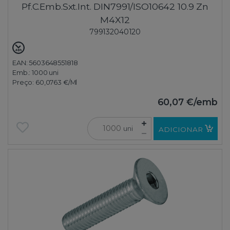
Pf.C.Emb.Sxt.Int. DIN7991/ISO10642 10.9 Zn
M4X12
799132040120
EAN: 5603648551818
Emb.:
1000 uni
Preço:
60,0763 €
/Ml
60,07 €
/emb
uni
ADICIONAR