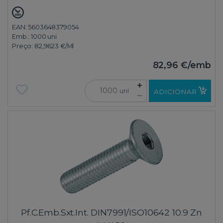
EAN: 5603648379054
Emb.:
1000 uni
Preço:
82,9623 €
/Ml
82,96 €
/emb
uni
ADICIONAR
Pf.C.Emb.Sxt.Int. DIN7991/ISO10642 10.9 Zn