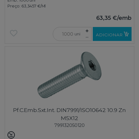
Emb.:
1000 uni
Preço:
63,3457 €
/Ml
63,35 €
/emb
uni
ADICIONAR
Pf.C.Emb.Sxt.Int. DIN7991/ISO10642 10.9 Zn
M5X12
799132050120