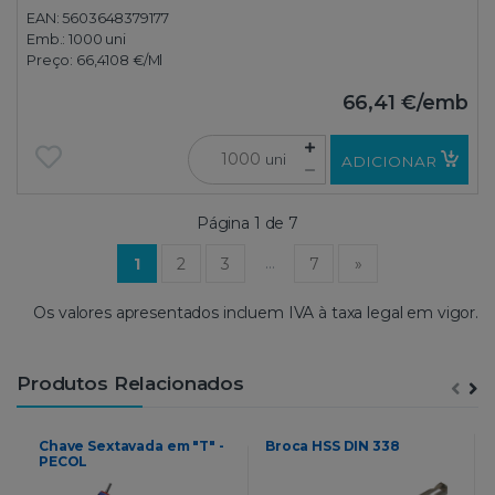
EAN: 5603648379177
Emb.:
1000 uni
Preço:
66,4108 €
/Ml
66,41 €
/emb
uni
ADICIONAR
Página 1 de 7
(current)
…
1
2
3
7
»
Os valores apresentados incluem IVA à taxa legal em vigor.
Produtos Relacionados
Chave Sextavada em "T" -
Broca HSS DIN 338
PECOL