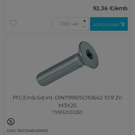
92,36 €
/emb
uni
ADICIONAR
Pf.C.Emb.Sxt.Int. DIN7991/ISO10642 10.9 Zn
M3X25
799132030250
EAN: 5603648469663