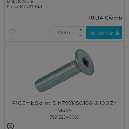
Emb.:
1000 uni
Preço:
101,1487 €
/Ml
101,14 €
/emb
uni
ADICIONAR
Pf.C.Emb.Sxt.Int. DIN7991/ISO10642 10.9 Zn
M4X6
799132040060