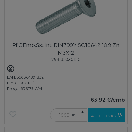
Pf.C.Emb.Sxt.Int. DIN7991/ISO10642 10.9 Zn
M3X12
799132030120
EAN: 5603648918321
Emb.:
1000 uni
Preço:
63,9179 €
/Ml
63,92 €
/emb
uni
ADICIONAR