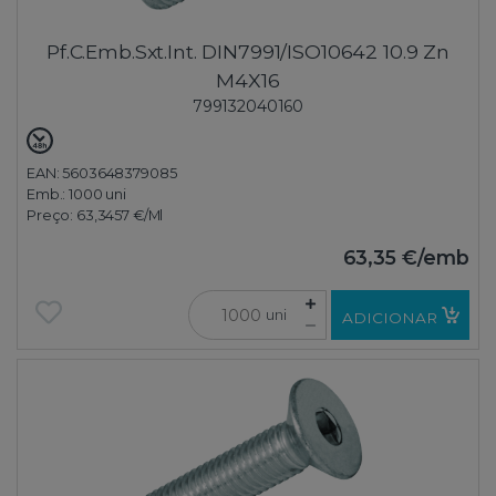
Pf.C.Emb.Sxt.Int. DIN7991/ISO10642 10.9 Zn
M4X16
799132040160
EAN: 5603648379085
Emb.:
1000 uni
Preço:
63,3457 €
/Ml
63,35 €
/emb
uni
ADICIONAR