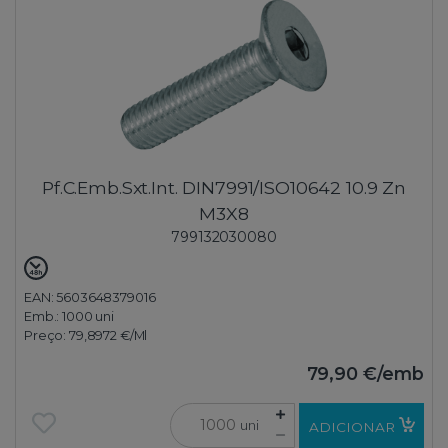
Pf.C.Emb.Sxt.Int. DIN7991/ISO10642 10.9 Zn
M3X8
799132030080
EAN: 5603648379016
Emb.:
1000 uni
Preço:
79,8972 €
/Ml
79,90 €
/emb
uni
ADICIONAR