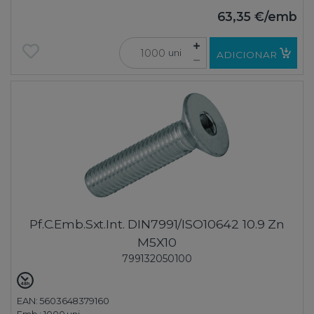
63,35 €
/emb
uni
ADICIONAR
Pf.C.Emb.Sxt.Int. DIN7991/ISO10642 10.9 Zn
M5X10
799132050100
EAN: 5603648379160