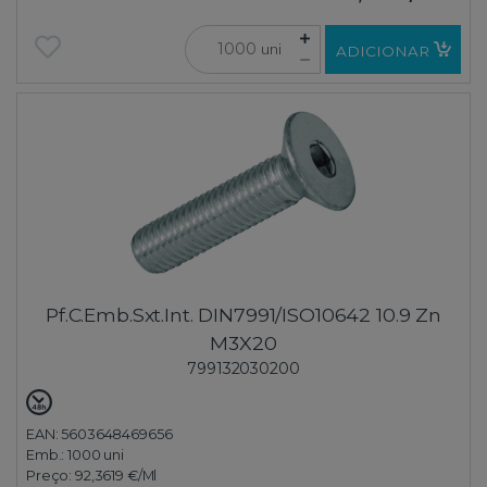
uni
ADICIONAR
Pf.C.Emb.Sxt.Int. DIN7991/ISO10642 10.9 Zn
M3X20
799132030200
EAN: 5603648469656
Emb.:
1000 uni
Preço:
92,3619 €
/Ml