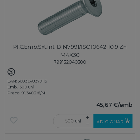
Pf.C.Emb.Sxt.Int. DIN7991/ISO10642 10.9 Zn
M4X30
799132040300
EAN: 5603648379115
Emb.:
500 uni
Preço:
91,3403 €
/Ml
45,67 €
/emb
uni
ADICIONAR