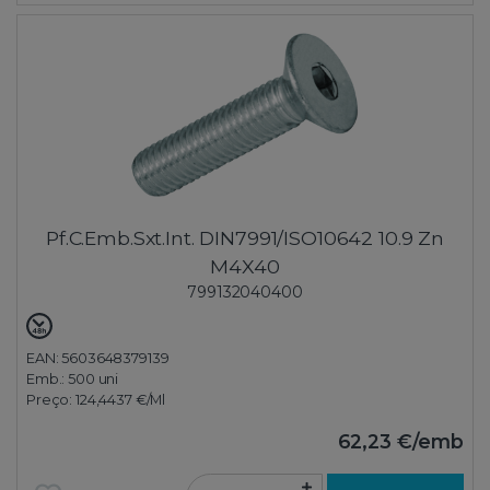
Pf.C.Emb.Sxt.Int. DIN7991/ISO10642 10.9 Zn
M4X40
799132040400
EAN: 5603648379139
Emb.:
500 uni
Preço:
124,4437 €
/Ml
62,23 €
/emb