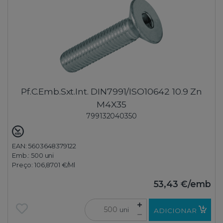
Pf.C.Emb.Sxt.Int. DIN7991/ISO10642 10.9 Zn
M4X35
799132040350
EAN: 5603648379122
Emb.:
500 uni
Preço:
106,8701 €
/Ml
53,43 €
/emb
uni
ADICIONAR