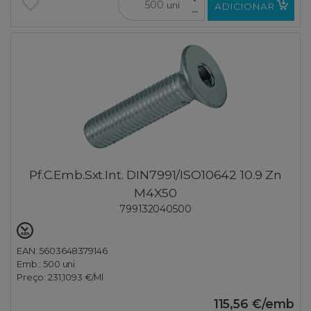
uni
ADICIONAR
Pf.C.Emb.Sxt.Int. DIN7991/ISO10642 10.9 Zn
M4X50
799132040500
EAN: 5603648379146
Emb.:
500 uni
Preço:
231,1093 €
/Ml
115,56 €
/emb