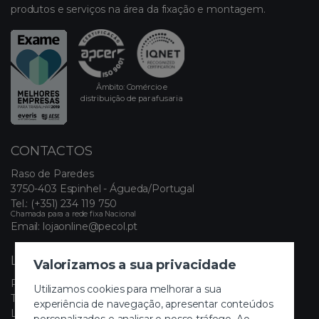
produtos e serviços na área da fixação e montagem.
Âmbito: Comércio e
distribuição de parafusaria
CONTACTOS
Raso de Paredes
3750-403 Espinhel - Águeda/Portugal
Tel.:
(+351) 234 119 750
Chamada para a rede fixa Nacional
Email:
lojaonline@pecol.pt
LINKS ÚTEIS
Valorizamos a sua privacidade
Política de Privacidade
Utilizamos cookies para melhorar a sua
Termos e Condições
experiência de navegação, apresentar conteúdos
Livro de Reclamações Eletrónico
personalizados e analisar o nosso tráfego. Ao