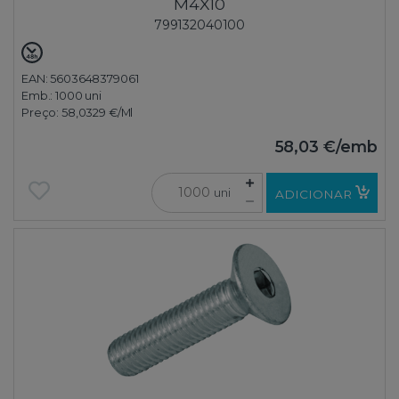
M4X10
799132040100
EAN: 5603648379061
Emb.:
1000 uni
Preço:
58,0329 €
/Ml
58,03 €
/emb
uni
ADICIONAR