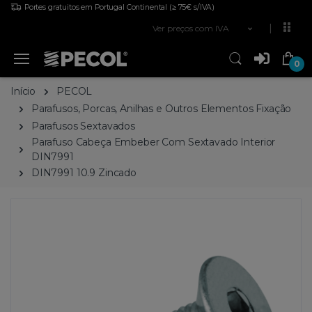
Portes gratuitos em Portugal Continental
(≥ 75€ s/IVA)
Ver preços com IVA
0
Início
PECOL
Parafusos, Porcas, Anilhas e Outros Elementos Fixação
Parafusos Sextavados
Parafuso Cabeça Embeber Com Sextavado Interior
DIN7991
DIN7991 10.9 Zincado