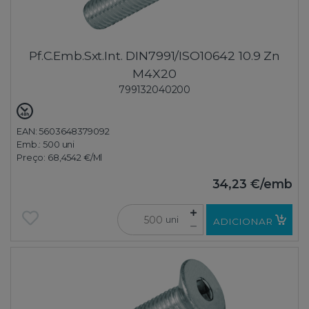
Pf.C.Emb.Sxt.Int. DIN7991/ISO10642 10.9 Zn
M4X20
799132040200
EAN: 5603648379092
Emb.:
500 uni
Preço:
68,4542 €
/Ml
34,23 €
/emb
uni
ADICIONAR