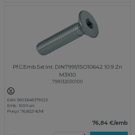
Pf.C.Emb.Sxt.Int. DIN7991/ISO10642 10.9 Zn
M3X10
799132030100
EAN: 5603648379023
Emb.:
1000 uni
Preço:
76,8321 €
/Ml
76,84 €
/emb