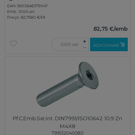
EAN: 5603648379047
Emb.:
1000 uni
Preço:
82,7580 €
/Ml
82,75 €
/emb
uni
ADICIONAR
Pf.C.Emb.Sxt.Int. DIN7991/ISO10642 10.9 Zn
M4X8
799132040080