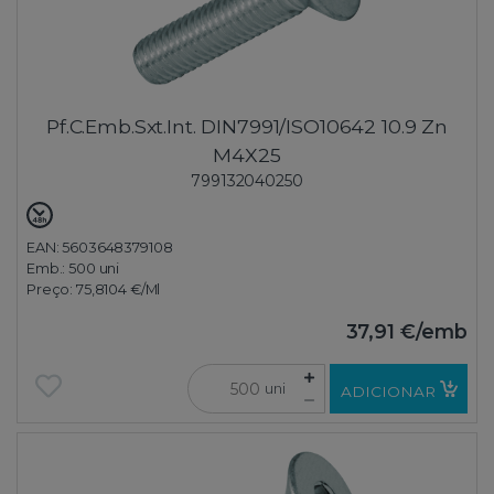
Pf.C.Emb.Sxt.Int. DIN7991/ISO10642 10.9 Zn
M4X25
799132040250
EAN: 5603648379108
Emb.:
500 uni
Preço:
75,8104 €
/Ml
37,91 €
/emb
uni
ADICIONAR