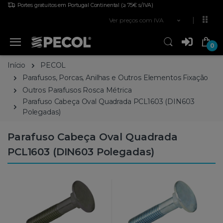
Portes gratuitos em Portugal Continental
(≥ 75€ s/IVA)
Ver preços com IVA
0
Início
PECOL
Parafusos, Porcas, Anilhas e Outros Elementos Fixação
Outros Parafusos Rosca Métrica
Parafuso Cabeça Oval Quadrada PCL1603 (DIN603
Polegadas)
Parafuso Cabeça Oval Quadrada
PCL1603 (DIN603 Polegadas)