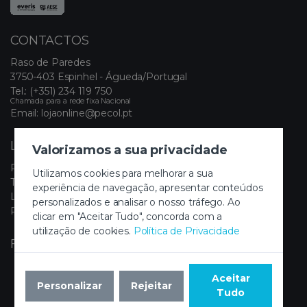
CONTACTOS
Raso de Paredes
3750-403 Espinhel - Águeda/Portugal
Tel.:
(+351) 234 119 750
Chamada para a rede fixa Nacional
Email:
lojaonline@pecol.pt
LINKS ÚTEIS
Valorizamos a sua privacidade
Política de Privacidade
Utilizamos cookies para melhorar a sua
Termos e Condições
experiência de navegação, apresentar conteúdos
Livro de Reclamações Eletrónico
personalizados e analisar o nosso tráfego. Ao
Painel de Cookies
clicar em "Aceitar Tudo", concorda com a
utilização de cookies.
Política de Privacidade
FIQUE A PAR DAS NOVIDADES
Aceitar
Personalizar
Rejeitar
Tudo