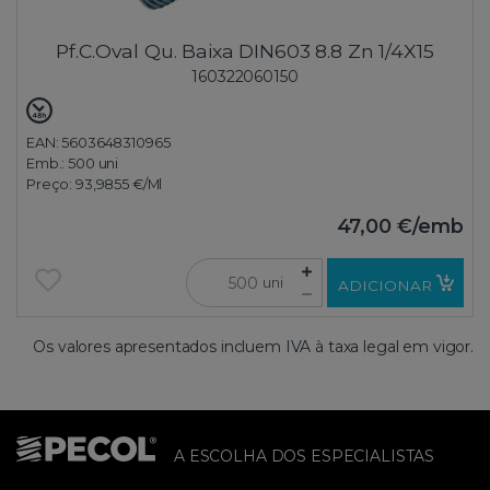
Pf.C.Oval Qu. Baixa DIN603 8.8 Zn 1/4X15
160322060150
EAN: 5603648310965
Emb.:
500 uni
Preço:
93,9855 €
/Ml
47,00 €
/emb
uni
ADICIONAR
Os valores apresentados incluem IVA à taxa legal em vigor.
A ESCOLHA DOS ESPECIALISTAS