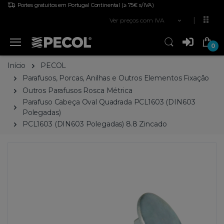
Portes gratuitos em Portugal Continental
(≥ 75€ s/IVA)
Ver preços com IVA
0
Início
PECOL
Parafusos, Porcas, Anilhas e Outros Elementos Fixação
Outros Parafusos Rosca Métrica
Parafuso Cabeça Oval Quadrada PCL1603 (DIN603
Polegadas)
PCL1603 (DIN603 Polegadas) 8.8 Zincado