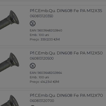
Pf.C.Emb.Qu. DIN608 Fe PA M12X35
060813120350
EAN: 5603648202840
Emb.:
100 uni
Preço:
359,1233 €
/Ml
Pf.C.Emb.Qu. DIN608 Fe PA M12X50
060813120500
EAN: 5603648202864
Emb.:
100 uni
Preço:
414,2341 €
/Ml
Pf.C.Emb.Qu. DIN608 Fe PA M12X70
060813120700