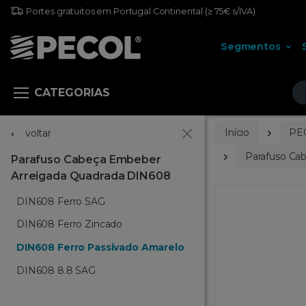
Portes gratuitos em Portugal Continental
(≥ 75€ s/IVA)
Segmentos
Pr
CATEGORIAS
Início
PE
voltar
Parafuso Ca
Parafuso Cabeça Embeber
Arreigada Quadrada DIN608
DIN608 Ferro SAG
DIN608 Ferro Zincado
DIN608 Ferro Passivado Amarelo
DIN608 8.8 SAG