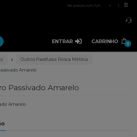
Ver preços com IVA
ENTRAR
CARRINHO
0
ão
Outros Parafusos Rosca Métrica
assivado Amarelo
ro Passivado Amarelo
vado Amarelo
ão