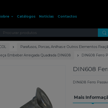
Sobre
Catálogos
Notícias
Contactos
ocurar
COL
Parafusos, Porcas, Anilhas e Outros Elementos Fixaç
beça Embeber Arreigada Quadrada DIN608
DIN608 Ferro P
DIN608 Fer
DIN608 Ferro Passi
Mais Informaç