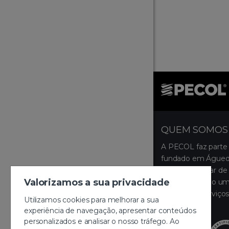
QUEM SOMOS
A PECOL faz parte
fundado em Águeda
ocupa um lugar de 
Valorizamos a sua privacidade
disponibilizando um
produtos e serviços
Utilizamos cookies para melhorar a sua
montagem.
experiência de navegação, apresentar conteúdos
personalizados e analisar o nosso tráfego. Ao