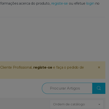
 informações acerca do produto,
registe-se
ou efetue
login
no
×
Cliente Profissional,
registe-se
e faça o pedido de
Procurar
Ordem de catálogo