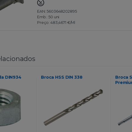
EAN: 5603648202895
Emb.:
50 uni
Preço:
483,4671 €
/Ml
lacionados
da DIN934
Broca HSS DIN 338
Broca 
Premi