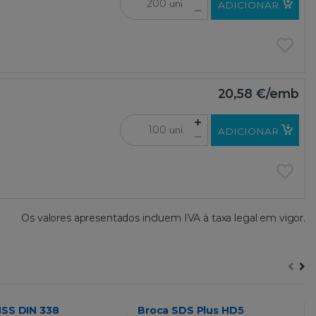
uni
ADICIONAR
20,58 €
/emb
uni
ADICIONAR
Os valores apresentados incluem IVA à taxa legal em vigor.
HSS DIN 338
Broca SDS Plus HD5