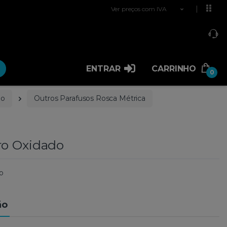
Ver preços com IVA
ENTRAR
CARRINHO
0
ão
Outros Parafusos Rosca Métrica
ro Oxidado
o
ão