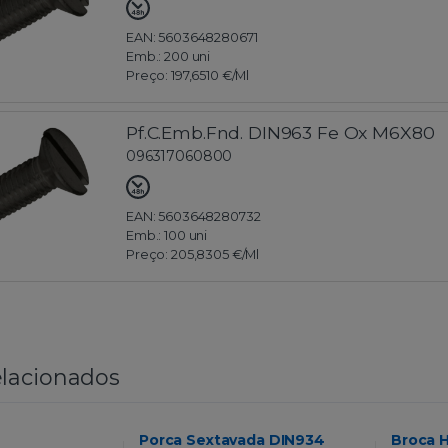
EAN: 5603648280671
Emb.:
200 uni
Preço:
197,6510 €
/Ml
Pf.C.Emb.Fnd. DIN963 Fe Ox M6X80
096317060800
EAN: 5603648280732
Emb.:
100 uni
Preço:
205,8305 €
/Ml
lacionados
Porca Sextavada DIN934
Broca 