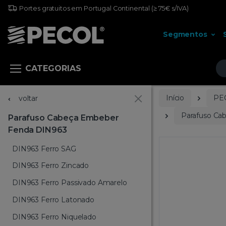
Portes gratuitos em Portugal Continental
(≥ 75€ s/IVA)
Segmentos
Pr
CATEGORIAS
Início
PE
voltar
Parafuso Ca
Parafuso Cabeça Embeber
Fenda DIN963
DIN963 Ferro SAG
DIN963 Ferro Zincado
DIN963 Ferro Passivado Amarelo
DIN963 Ferro Latonado
DIN963 Ferro Niquelado