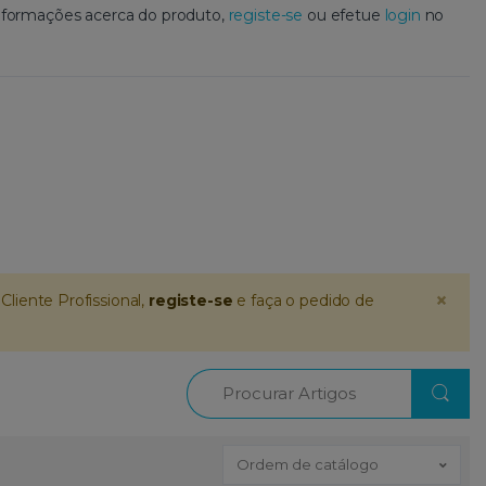
 informações acerca do produto,
registe-se
ou efetue
login
no
×
Cliente Profissional,
registe-se
e faça o pedido de
Procurar
Ordem de catálogo