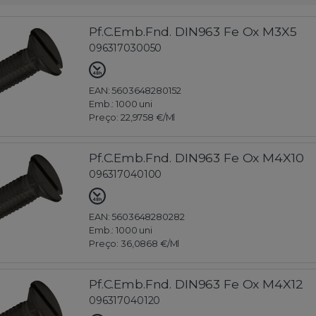
Pf.C.Emb.Fnd. DIN963 Fe Ox M3X5
096317030050
EAN: 5603648280152
Emb.:
1000 uni
Preço:
22,9758 €
/Ml
Pf.C.Emb.Fnd. DIN963 Fe Ox M4X10
096317040100
EAN: 5603648280282
Emb.:
1000 uni
Preço:
36,0868 €
/Ml
Pf.C.Emb.Fnd. DIN963 Fe Ox M4X12
096317040120