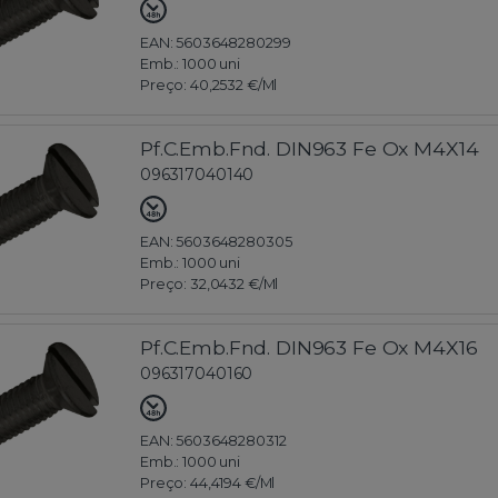
EAN: 5603648280299
Emb.:
1000 uni
Preço:
40,2532 €
/Ml
Pf.C.Emb.Fnd. DIN963 Fe Ox M4X14
096317040140
EAN: 5603648280305
Emb.:
1000 uni
Preço:
32,0432 €
/Ml
Pf.C.Emb.Fnd. DIN963 Fe Ox M4X16
096317040160
EAN: 5603648280312
Emb.:
1000 uni
Preço:
44,4194 €
/Ml