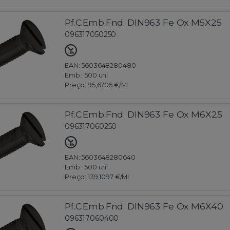
Pf.C.Emb.Fnd. DIN963 Fe Ox M5X25
096317050250
EAN: 5603648280480
Emb.:
500 uni
Preço:
95,6705 €
/Ml
Pf.C.Emb.Fnd. DIN963 Fe Ox M6X25
096317060250
EAN: 5603648280640
Emb.:
500 uni
Preço:
139,1097 €
/Ml
Pf.C.Emb.Fnd. DIN963 Fe Ox M6X40
096317060400