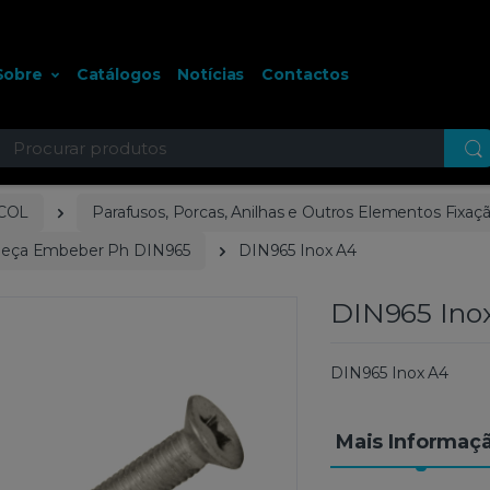
Sobre
Catálogos
Notícias
Contactos
ocurar
COL
Parafusos, Porcas, Anilhas e Outros Elementos Fixaç
beça Embeber Ph DIN965
DIN965 Inox A4
DIN965 Ino
DIN965 Inox A4
Mais Informaç