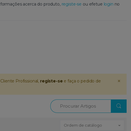
 informações acerca do produto,
registe-se
ou efetue
login
no
×
Cliente Profissional,
registe-se
e faça o pedido de
Procurar
Ordem de catálogo