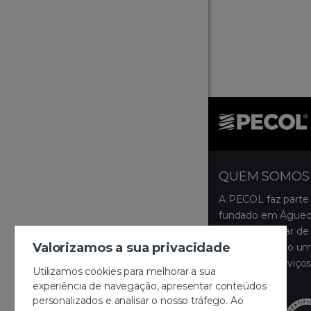
QUEM SOMOS
A PECOL faz parte
fundado em Águeda
ocupa um lugar de 
Valorizamos a sua privacidade
disponibilizando um
produtos e serviços
Utilizamos cookies para melhorar a sua
montagem.
experiência de navegação, apresentar conteúdos
personalizados e analisar o nosso tráfego. Ao