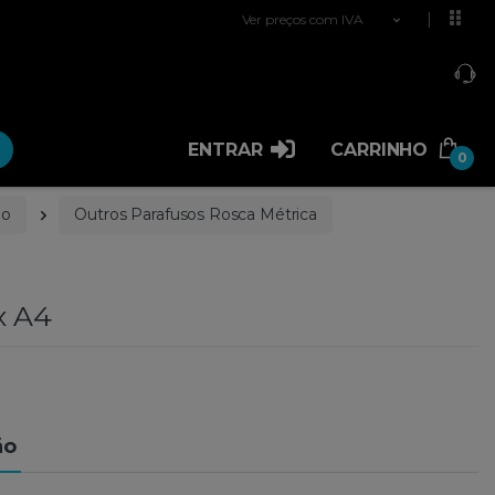
Ver preços com IVA
ENTRAR
CARRINHO
0
ão
Outros Parafusos Rosca Métrica
x A4
ão