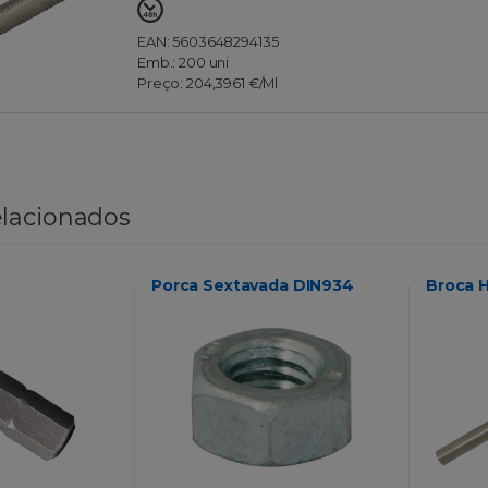
EAN: 5603648294135
Emb.:
200 uni
Preço:
204,3961 €
/Ml
lacionados
Porca Sextavada DIN934
Broca 