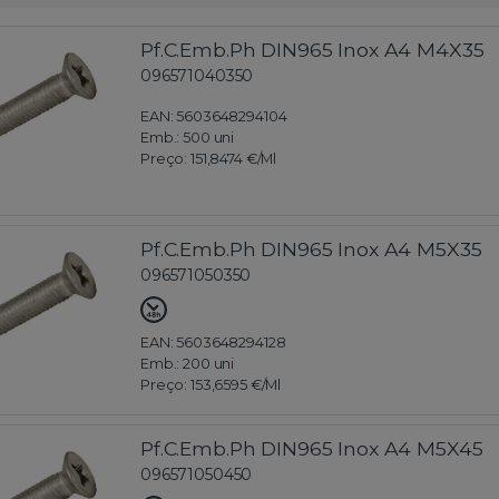
Pf.C.Emb.Ph DIN965 Inox A4 M4X35
096571040350
EAN: 5603648294104
Emb.:
500 uni
Preço:
151,8474 €
/Ml
Pf.C.Emb.Ph DIN965 Inox A4 M5X35
096571050350
EAN: 5603648294128
Emb.:
200 uni
Preço:
153,6595 €
/Ml
Pf.C.Emb.Ph DIN965 Inox A4 M5X45
096571050450