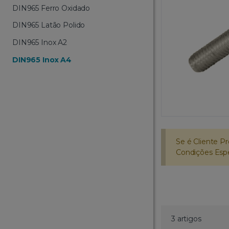
DIN965 Ferro Oxidado
DIN965 Latão Polido
DIN965 Inox A2
DIN965 Inox A4
Se é Cliente Pr
Condições Espec
3 artigos