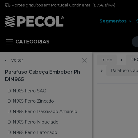
Portes gratuitos em Portugal Continental
(≥ 75€ s/IVA)
Segmentos
Pr
CATEGORIAS
Início
PE
voltar
Parafuso Ca
Parafuso Cabeça Embeber Ph
DIN965
DIN965 Ferro SAG
DIN965 Ferro Zincado
DIN965 Ferro Passivado Amarelo
DIN965 Ferro Niquelado
DIN965 Ferro Latonado