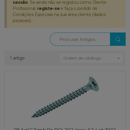
sessão
. Se ainda não se registou como Cliente
Profissional,
registe-se
e faça o pedido de
Condições Especiais na sua área cliente (dados
pessoais).
Procurar
1 artigo
Ordem de catálogo
Pf.Agl.C.Emb.Pz PCL202 Inox A2 Lat 3X12