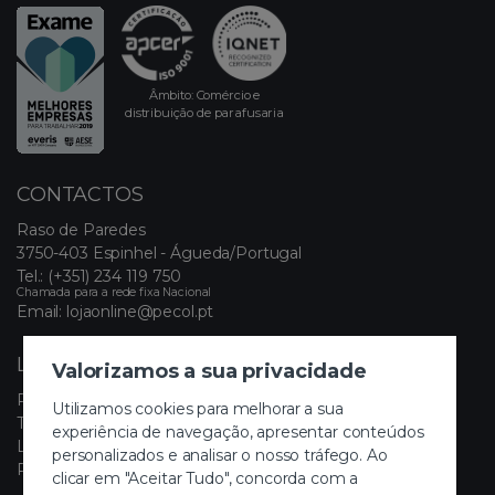
Âmbito: Comércio e
distribuição de parafusaria
CONTACTOS
Raso de Paredes
3750-403 Espinhel - Águeda/Portugal
Tel.:
(+351) 234 119 750
Chamada para a rede fixa Nacional
Email:
lojaonline@pecol.pt
LINKS ÚTEIS
Valorizamos a sua privacidade
Política de Privacidade
Utilizamos cookies para melhorar a sua
Termos e Condições
experiência de navegação, apresentar conteúdos
Livro de Reclamações Eletrónico
personalizados e analisar o nosso tráfego. Ao
Painel de Cookies
clicar em "Aceitar Tudo", concorda com a