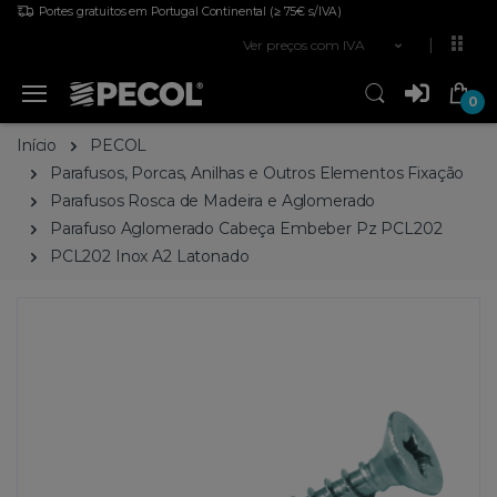
Portes gratuitos em Portugal Continental
(≥ 75€ s/IVA)
Ver preços com IVA
0
Início
PECOL
Parafusos, Porcas, Anilhas e Outros Elementos Fixação
Parafusos Rosca de Madeira e Aglomerado
Parafuso Aglomerado Cabeça Embeber Pz PCL202
PCL202 Inox A2 Latonado