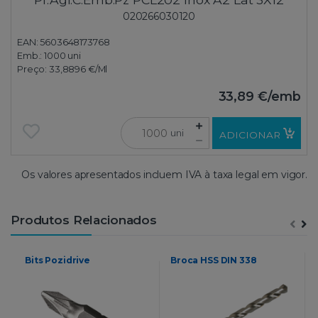
020266030120
EAN: 5603648173768
Emb.:
1000 uni
Preço:
33,8896 €
/Ml
33,89 €
/emb
uni
ADICIONAR
Os valores apresentados incluem IVA à taxa legal em vigor.
Produtos Relacionados
Bits Pozidrive
Broca HSS DIN 338