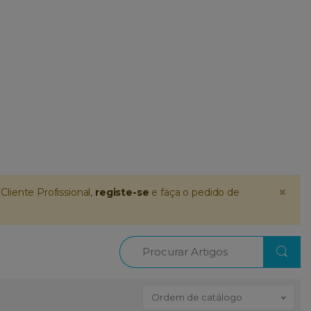
×
Cliente Profissional,
registe-se
e faça o pedido de
Procurar
Ordem de catálogo