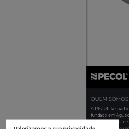
QUEM SOMOS
A PECOL faz parte
fundado em Águeda
ocupa um lugar de 
Valorizamos a sua privacidade
disponibilizando um