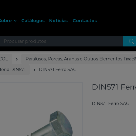
Sobre
Catálogos
Notícias
Contactos
ocurar
COL
Parafusos, Porcas, Anilhas e Outros Elementos Fixaç
efond DIN571
DIN571 Ferro SAG
DIN571 Fer
DIN571 Ferro SAG