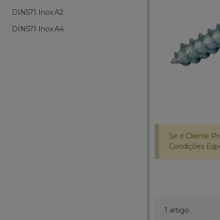
DIN571 Inox A2
DIN571 Inox A4
Se é Cliente Pr
Condições Espec
1 artigo