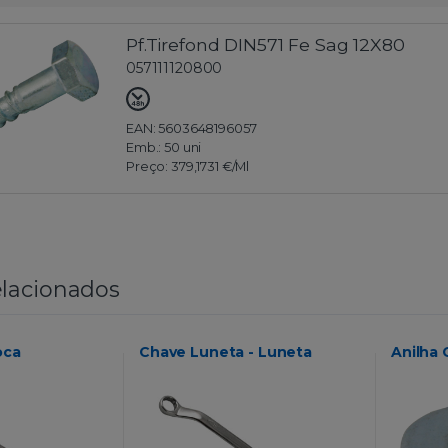
Pf.Tirefond DIN571 Fe Sag 12X80
057111120800
EAN: 5603648196057
Emb.:
50 uni
Preço:
379,1731 €
/Ml
lacionados
oca
Chave Luneta - Luneta
Anilha 