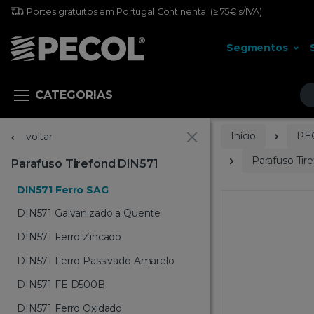
Portes gratuitos em Portugal Continental
(≥ 75€ s/IVA)
Segmentos
Pr
CATEGORIAS
Início
PE
voltar
Parafuso Tir
Parafuso Tirefond DIN571
DIN571 Ferro SAG
DIN571 Galvanizado a Quente
DIN571 Ferro Zincado
DIN571 Ferro Passivado Amarelo
DIN571 FE D500B
DIN571 Ferro Oxidado