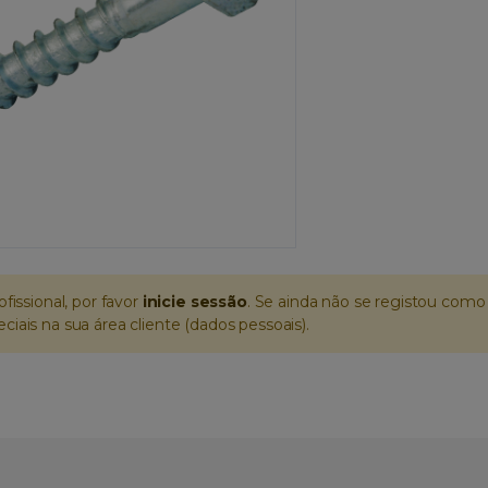
ofissional, por favor
inicie sessão
. Se ainda não se registou como 
iais na sua área cliente (dados pessoais).