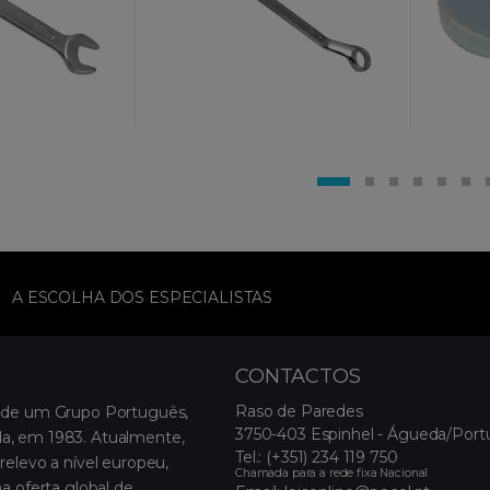
A ESCOLHA DOS ESPECIALISTAS
CONTACTOS
Raso de Paredes
 de um Grupo Português,
3750-403 Espinhel - Águeda/Port
, em 1983. Atualmente,
Tel.:
(+351) 234 119 750
relevo a nível europeu,
Chamada para a rede fixa Nacional
a oferta global de