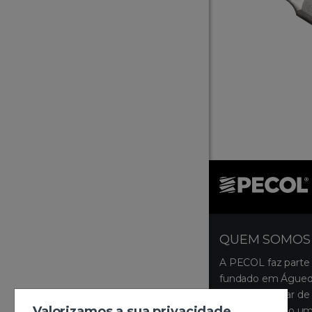
QUEM SOMOS
A PECOL faz parte
fundado em Águeda
ocupa um lugar de 
Valorizamos a sua privacidade
disponibilizando um