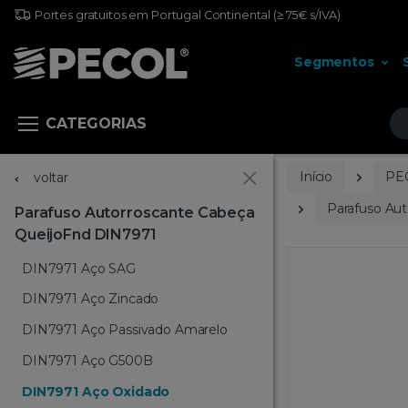
Portes gratuitos em Portugal Continental
(≥ 75€ s/IVA)
Segmentos
Pr
CATEGORIAS
Início
PE
voltar
Parafuso Au
Parafuso Autorroscante Cabeça
QueijoFnd DIN7971
DIN7971 Aço SAG
DIN7971 Aço Zincado
DIN7971 Aço Passivado Amarelo
DIN7971 Aço G500B
DIN7971 Aço Oxidado