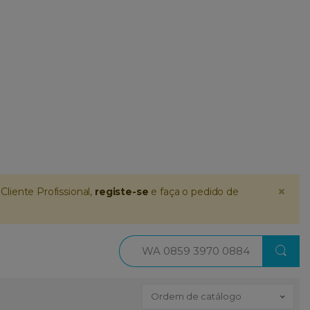
×
Cliente Profissional,
registe-se
e faça o pedido de
Procurar
Ordem de catálogo