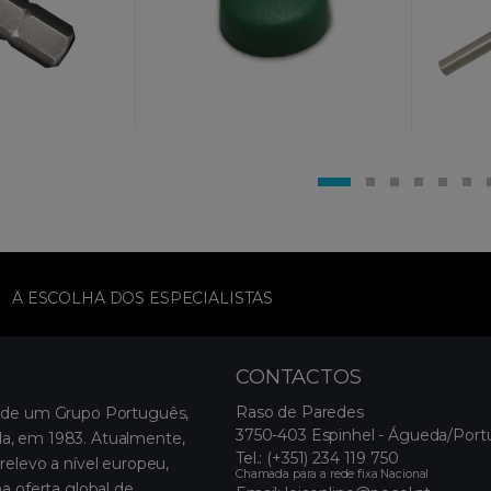
A ESCOLHA DOS ESPECIALISTAS
CONTACTOS
Raso de Paredes
 de um Grupo Português,
3750-403 Espinhel - Águeda/Port
, em 1983. Atualmente,
Tel.:
(+351) 234 119 750
relevo a nível europeu,
Chamada para a rede fixa Nacional
a oferta global de