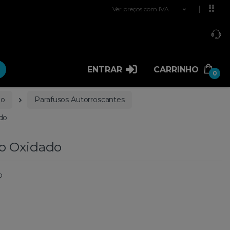
Ver preços com IVA
ENTRAR
CARRINHO
0
ão
Parafusos Autorroscantes
do
o Oxidado
o