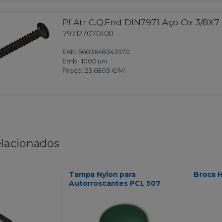
Pf.Atr C.Q.Fnd DIN7971 Aço Ox 3/8X7
797127070100
EAN: 5603648343970
Emb.:
1000 uni
Preço:
23,6803 €
/Ml
lacionados
Tampa Nylon para
Broca 
Autorroscantes PCL 507