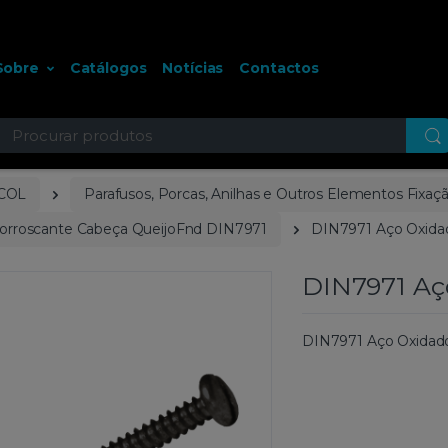
Sobre
Catálogos
Notícias
Contactos
ocurar
COL
Parafusos, Porcas, Anilhas e Outros Elementos Fixaç
torroscante Cabeça QueijoFnd DIN7971
DIN7971 Aço Oxida
DIN7971 Aç
DIN7971 Aço Oxidad