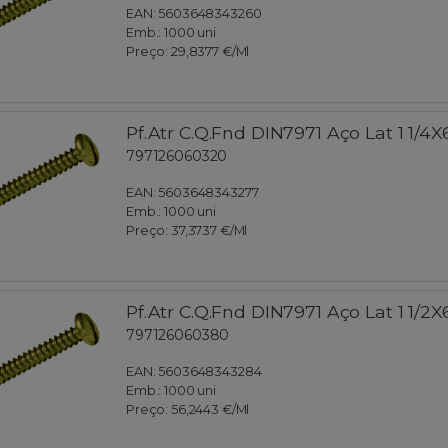
EAN: 5603648343260
Emb.:
1000 uni
Preço:
29,8377 €
/Ml
Pf.Atr C.Q.Fnd DIN7971 Aço Lat 1 1/4X
797126060320
EAN: 5603648343277
Emb.:
1000 uni
Preço:
37,3737 €
/Ml
Pf.Atr C.Q.Fnd DIN7971 Aço Lat 1 1/2X
797126060380
EAN: 5603648343284
Emb.:
1000 uni
Preço:
56,2443 €
/Ml