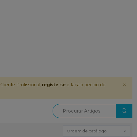
×
Cliente Profissional,
registe-se
e faça o pedido de
Procurar
Ordem de catálogo