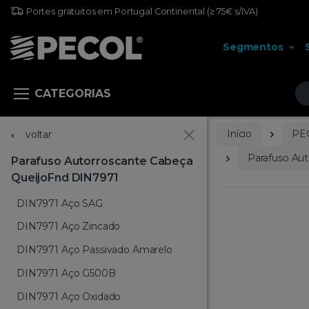
Portes gratuitos em Portugal Continental
(≥ 75€ s/IVA)
Segmentos
Pr
CATEGORIAS
Início
PE
voltar
Parafuso Au
Parafuso Autorroscante Cabeça
QueijoFnd DIN7971
DIN7971 Aço SAG
DIN7971 Aço Zincado
DIN7971 Aço Passivado Amarelo
DIN7971 Aço G500B
DIN7971 Aço Oxidado