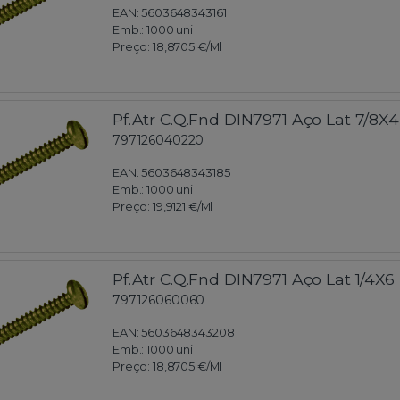
EAN: 5603648343161
Emb.:
1000 uni
Preço:
18,8705 €
/Ml
Pf.Atr C.Q.Fnd DIN7971 Aço Lat 7/8X4
797126040220
EAN: 5603648343185
Emb.:
1000 uni
Preço:
19,9121 €
/Ml
Pf.Atr C.Q.Fnd DIN7971 Aço Lat 1/4X6
797126060060
EAN: 5603648343208
Emb.:
1000 uni
Preço:
18,8705 €
/Ml