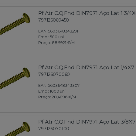
Pf.Atr C.Q.Fnd DIN7971 Aço Lat 1 3/4X
797126060450
EAN: 5603648343291
Emb.:
500 uni
Preço:
88,9921 €
/Ml
Pf.Atr C.Q.Fnd DIN7971 Aço Lat 1/4X7
797126070060
EAN: 5603648343307
Emb.:
1000 uni
Preço:
28,4896 €
/Ml
Pf.Atr C.Q.Fnd DIN7971 Aço Lat 3/8X7
797126070100