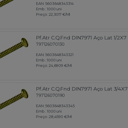
EAN: 5603648343314
Emb.:
1000 uni
Preço:
22,3017 €
/Ml
Pf.Atr C.Q.Fnd DIN7971 Aço Lat 1/2X7
797126070130
EAN: 5603648343321
Emb.:
1000 uni
Preço:
24,6909 €
/Ml
Pf.Atr C.Q.Fnd DIN7971 Aço Lat 3/4X7
797126070190
EAN: 5603648343345
Emb.:
1000 uni
Preço:
28,4590 €
/Ml