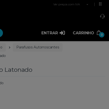
Ver preços com IVA
ENTRAR
CARRINHO
0
ão
Parafusos Autorroscantes
ado
o Latonado
do