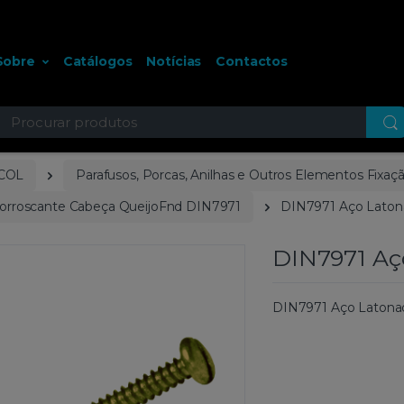
Sobre
Catálogos
Notícias
Contactos
ocurar
COL
Parafusos, Porcas, Anilhas e Outros Elementos Fixaç
torroscante Cabeça QueijoFnd DIN7971
DIN7971 Aço Laton
DIN7971 Aç
DIN7971 Aço Latona