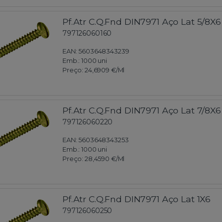
Pf.Atr C.Q.Fnd DIN7971 Aço Lat 5/8X6
797126060160
EAN: 5603648343239
Emb.:
1000 uni
Preço:
24,6909 €
/Ml
Pf.Atr C.Q.Fnd DIN7971 Aço Lat 7/8X6
797126060220
EAN: 5603648343253
Emb.:
1000 uni
Preço:
28,4590 €
/Ml
Pf.Atr C.Q.Fnd DIN7971 Aço Lat 1X6
797126060250