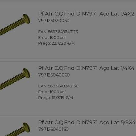
Pf.Atr C.Q.Fnd DIN7971 Aço Lat 1/4X2
797126020060
EAN: 5603648343123
Emb.:
1000 uni
Preço:
22,7920 €
/Ml
Pf.Atr C.Q.Fnd DIN7971 Aço Lat 1/4X4
797126040060
EAN: 5603648343130
Emb.:
1000 uni
Preço:
15,0719 €
/Ml
Pf.Atr C.Q.Fnd DIN7971 Aço Lat 5/8X4
797126040160