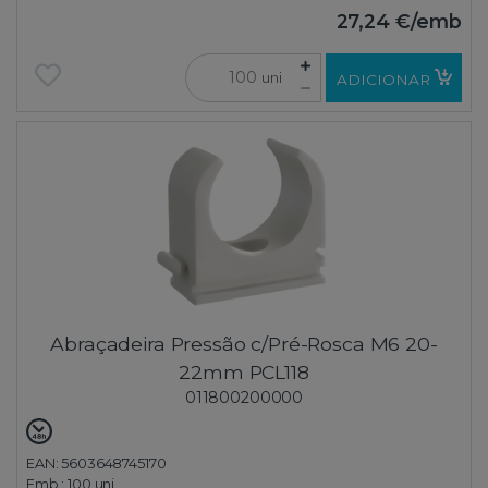
27,24 €
/emb
uni
ADICIONAR
Abraçadeira Pressão c/Pré-Rosca M6 20-
22mm PCL118
011800200000
EAN: 5603648745170
Emb.:
100 uni