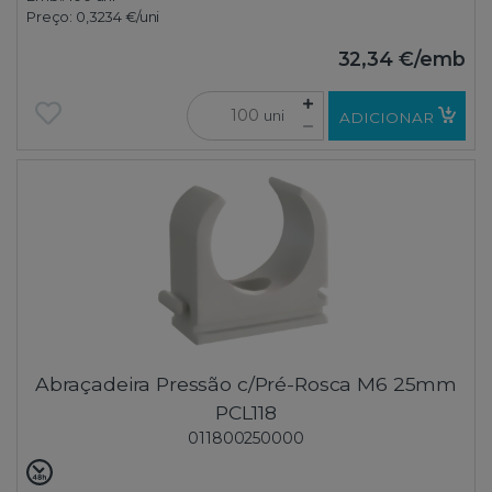
Preço:
0,3234 €
/uni
32,34 €
/emb
uni
ADICIONAR
Abraçadeira Pressão c/Pré-Rosca M6 25mm
PCL118
011800250000