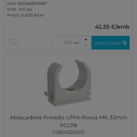
EAN: 5603648745187
Emb.:
100 uni
Preço:
0,4255 €
/uni
42,55 €
/emb
uni
ADICIONAR
Abraçadeira Pressão c/Pré-Rosca M6 32mm
PCL118
011800320000