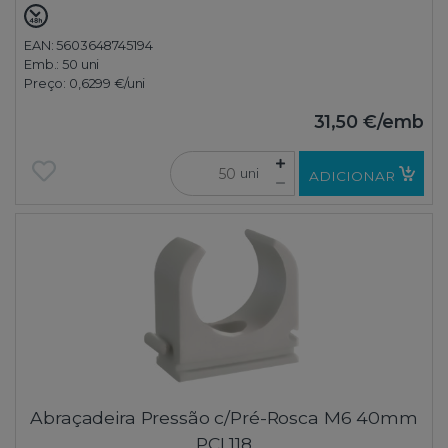
EAN: 5603648745194
Emb.:
50 uni
Preço:
0,6299 €
/uni
31,50 €
/emb
uni
ADICIONAR
Abraçadeira Pressão c/Pré-Rosca M6 40mm
PCL118