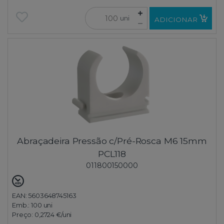
uni
ADICIONAR
Abraçadeira Pressão c/Pré-Rosca M6 15mm
PCL118
011800150000
EAN: 5603648745163
Emb.:
100 uni
Preço:
0,2724 €
/uni