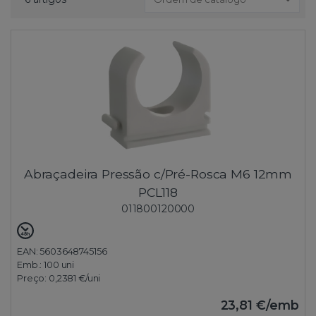
Abraçadeira Pressão c/Pré-Rosca M6 12mm
PCL118
011800120000
EAN: 5603648745156
Emb.:
100 uni
Preço:
0,2381 €
/uni
23,81 €
/emb