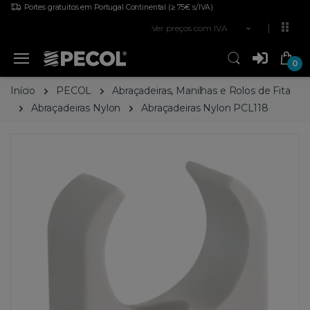
Portes gratuitos em Portugal Continental
(≥ 75€ s/IVA)
Ver preços com IVA
0
Início
PECOL
Abraçadeiras, Manilhas e Rolos de Fita
Abraçadeiras Nylon
Abraçadeiras Nylon PCL118