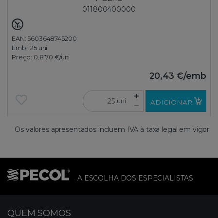
011800400000
EAN: 5603648745200
Emb.:
25 uni
Preço:
0,8170 €
/uni
20,43 €
/emb
uni
ADICIONAR
Os valores apresentados incluem IVA à taxa legal em vigor.
A ESCOLHA DOS ESPECIALISTAS
QUEM SOMOS