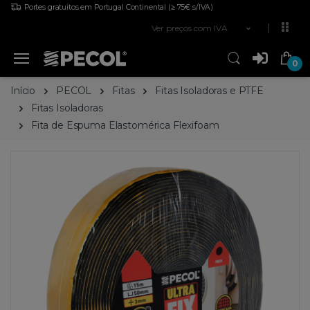
Portes gratuitos em Portugal Continental
(≥ 75€ s/IVA)
Ver preços com IVA
0
Início
PECOL
Fitas
Fitas Isoladoras e PTFE
Fitas Isoladoras
Fita de Espuma Elastomérica Flexifoam