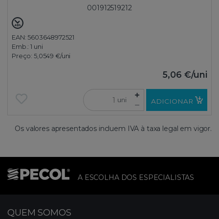
001912519212
EAN: 5603648972521
Emb.:
1 uni
Preço:
5,0549 €
/uni
5,06 €
/uni
uni
ADICIONAR
Os valores apresentados incluem IVA à taxa legal em vigor.
A ESCOLHA DOS ESPECIALISTAS
QUEM SOMOS