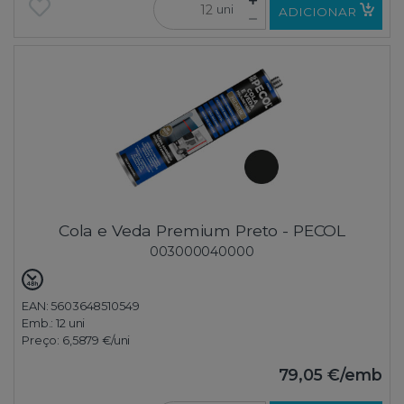
uni
ADICIONAR
Cola e Veda Premium Preto - PECOL
003000040000
EAN: 5603648510549
Emb.:
12 uni
Preço:
6,5879 €
/uni
79,05 €
/emb