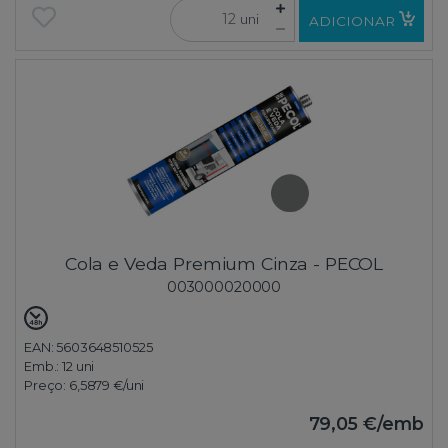
uni
ADICIONAR
Cola e Veda Premium Cinza - PECOL
003000020000
EAN: 5603648510525
Emb.:
12 uni
Preço:
6,5879 €
/uni
79,05 €
/emb