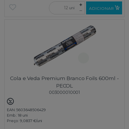
uni
ADICIONAR
Cola e Veda Premium Branco Foils 600ml -
PECOL
003000010001
EAN: 5603648506429
Emb.:
18 uni
Preço:
9,0837 €
/uni