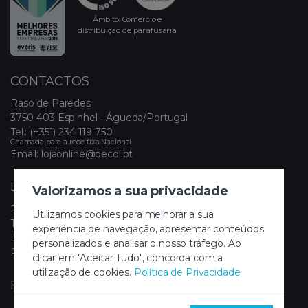
Âmbito: Comércio e
distribuição de parafusaria
CONTACTOS
Raso de Paredes
3750-403 Espinhel - Águeda/Portugal
Tel.:
(+351) 234 119 750
Chamada para a rede fixa Nacional
Email:
lojaonline@pecol.pt
LINKS ÚTEIS
Valorizamos a sua privacidade
Política de Privacidade
Utilizamos cookies para melhorar a sua
Termos e Condições
experiência de navegação, apresentar conteúdos
Livro de Reclamações Eletrónico
personalizados e analisar o nosso tráfego. Ao
Painel de Cookies
clicar em "Aceitar Tudo", concorda com a
utilização de cookies.
Política de Privacidade
FIQUE A PAR DAS NOVIDADES