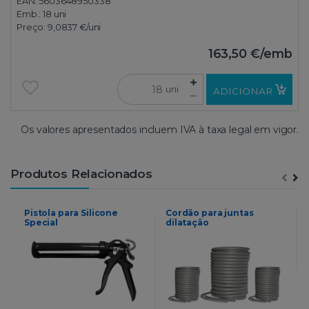
EAN: 5603648950338
Emb.:
18 uni
Preço:
9,0837 €
/uni
163,50 €
/emb
uni
ADICIONAR
Os valores apresentados incluem IVA à taxa legal em vigor.
Produtos Relacionados
Pistola para Silicone
Cordão para juntas
Special
dilatação