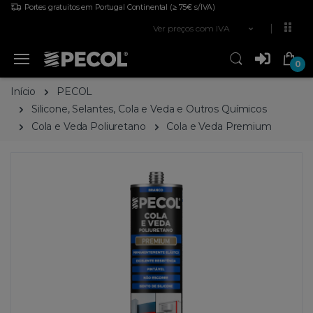
Portes gratuitos em Portugal Continental
(≥ 75€ s/IVA)
Ver preços com IVA
0
Início
PECOL
Silicone, Selantes, Cola e Veda e Outros Químicos
Cola e Veda Poliuretano
Cola e Veda Premium