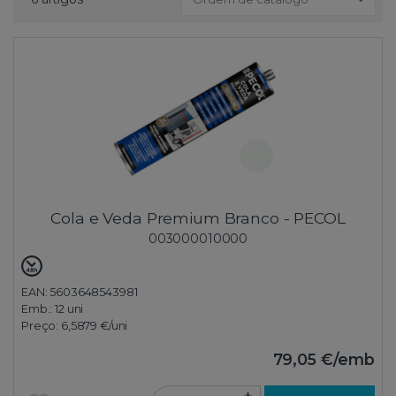
Cola e Veda Premium Branco - PECOL
003000010000
EAN: 5603648543981
Emb.:
12 uni
Preço:
6,5879 €
/uni
79,05 €
/emb