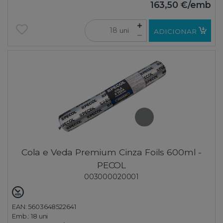
163,50 €
/emb
uni
ADICIONAR
Cola e Veda Premium Cinza Foils 600ml -
PECOL
003000020001
EAN: 5603648522641
Emb.:
18 uni