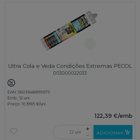
Ultra Cola e Veda Condições Extremas PECOL
003000022033
EAN: 5603648899675
Emb.:
12 uni
Preço:
10,1985 €
/uni
122,39 €
/emb
uni
ADICIONAR