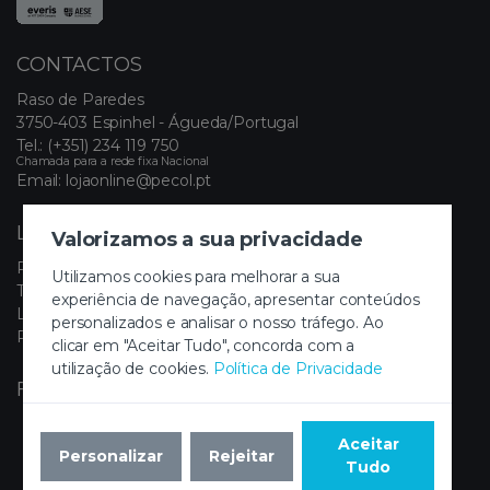
CONTACTOS
Raso de Paredes
3750-403 Espinhel - Águeda/Portugal
Tel.:
(+351) 234 119 750
Chamada para a rede fixa Nacional
Email:
lojaonline@pecol.pt
LINKS ÚTEIS
Valorizamos a sua privacidade
Política de Privacidade
Utilizamos cookies para melhorar a sua
Termos e Condições
experiência de navegação, apresentar conteúdos
Livro de Reclamações Eletrónico
personalizados e analisar o nosso tráfego. Ao
Painel de Cookies
clicar em "Aceitar Tudo", concorda com a
utilização de cookies.
Política de Privacidade
FIQUE A PAR DAS NOVIDADES
Aceitar
Personalizar
Rejeitar
Tudo