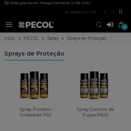
Portes gratuitos em Portugal Continental
(≥ 75€ s/IVA)
Ver preços com IVA
0
Início
PECOL
Spray
Sprays de Proteção
Sprays de Proteção
Spray Protetor
Spray Detetor de
Soldadura P60
Fugas P600