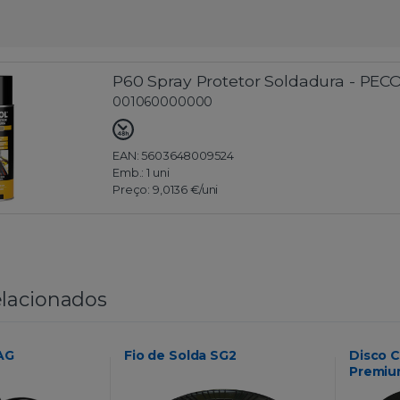
P60 Spray Protetor Soldadura - PEC
001060000000
EAN: 5603648009524
Emb.:
1 uni
Preço:
9,0136 €
/uni
lacionados
AG
Fio de Solda SG2
Disco C
Premi