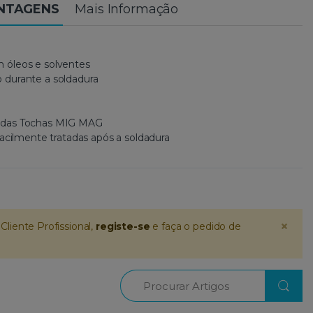
ANTAGENS
Mais Informação
 óleos e solventes
 durante a soldadura
 das Tochas MIG MAG
facilmente tratadas após a soldadura
×
Cliente Profissional,
registe-se
e faça o pedido de
Procurar