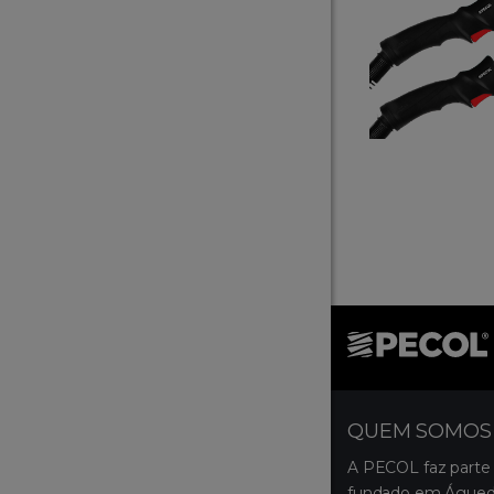
QUEM SOMOS
A PECOL faz parte
fundado em Águeda