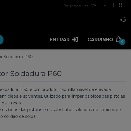
Ver preços com IVA
ENTRAR
CARRINHO
0
or Soldadura P60
tor Soldadura P60
Soldadura P 60 é um produto não inflamável de elevada
m óleos e solventes, utilizado para limpar os bicos das pistolas
os limpos.
os bicos das pistolas e os substratos soldados de salpicos de
 o cordão de solda.