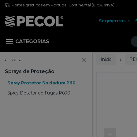
Portes gratuitos em Portugal Continental
(≥ 75€ s/IVA)
Segmentos
Pr
CATEGORIAS
Início
PE
voltar
Sprays de Proteção
Spray Protetor Soldadura P60
Spray Detetor de Fugas P600