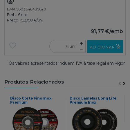
EAN: 5603648435620
Emb.:
6 uni
Preço:
15,2958 €
/uni
91,77 €
/emb
uni
ADICIONAR
Os valores apresentados incluem IVA à taxa legal em vigor.
Produtos Relacionados
Disco Corte Fino Inox
Disco Lamelas Long Life
Premium
Premium Inox