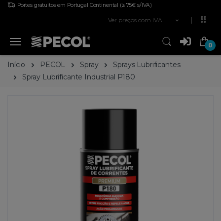
Portes gratuitos em Portugal Continental
(≥ 75€ s/IVA)
Ver preços com IVA
0
Início
PECOL
Spray
Sprays Lubrificantes
Spray Lubrificante Industrial P180