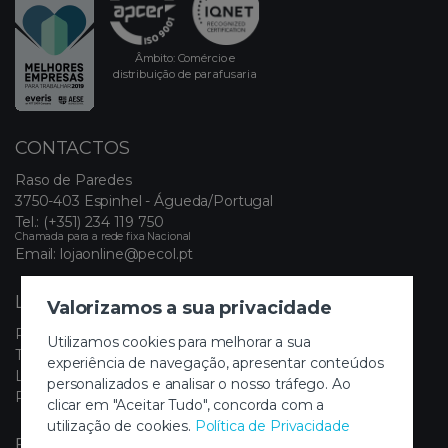
Âmbito: Comércio e
distribuição de parafusaria
CONTACTOS
Raso de Paredes
3750-403 Espinhel - Águeda/Portugal
Tel.:
(+351) 234 119 750
Chamada para a rede fixa Nacional
Email:
lojaonline@pecol.pt
LINKS ÚTEIS
Valorizamos a sua privacidade
Política de Privacidade
Utilizamos cookies para melhorar a sua
Termos e Condições
experiência de navegação, apresentar conteúdos
Livro de Reclamações Eletrónico
personalizados e analisar o nosso tráfego. Ao
Painel de Cookies
clicar em "Aceitar Tudo", concorda com a
utilização de cookies.
Política de Privacidade
FIQUE A PAR DAS NOVIDADES