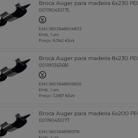
Broca Auger para madeira 6x230 P
001190430175
EAN: 5603648806833
Emb.:
1 uni
Preço:
6,5142 €
/uni
Broca Auger para madeira 8x230 P
001190363681
EAN: 5603648806826
Emb.:
1 uni
Preço:
7,2657 €
/uni
Broca Auger para madeira 6x200 P
001190430177
EAN: 5603648981578
Emb.:
1 uni