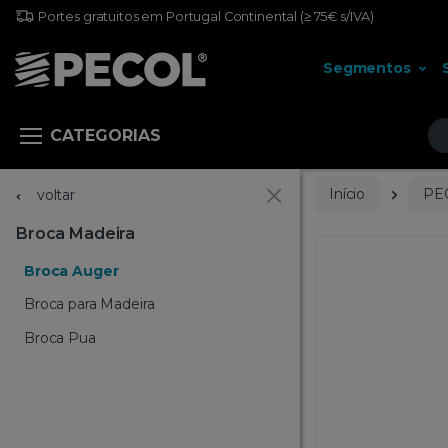
Portes gratuitos em Portugal Continental
(≥ 75€ s/IVA)
Segmentos
Pr
CATEGORIAS
Início
PE
voltar
Broca Madeira
Broca Auger
Broca para Madeira
Broca Pua