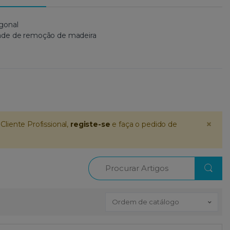
gonal
ade de remoção de madeira
×
Cliente Profissional,
registe-se
e faça o pedido de
Procurar
Ordem de catálogo