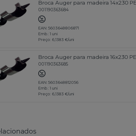
Broca Auger para madeira 14x230 P
001190363684
EAN: 5603648806871
Emb.:
1 uni
Preço:
6,1383 €
/uni
Broca Auger para madeira 16x230 P
001190363685
EAN: 5603648812056
Emb.:
1 uni
Preço:
6,1383 €
/uni
lacionados