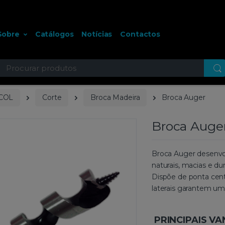
Sobre
Catálogos
Notícias
Contactos
ocurar
COL
Corte
Broca Madeira
Broca Auger
Broca Auge
Broca Auger desenvol
naturais, macias e dur
Dispõe de ponta cent
laterais garantem um
PRINCIPAIS V