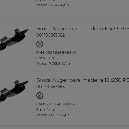
Preço:
6,5142 €
/uni
Broca Auger para madeira 10x230 P
001190363682
EAN: 5603648806840
Emb.:
1 uni
Preço:
7,7668 €
/uni
Broca Auger para madeira 12x230 P
001190363683
EAN: 5603648806857
Emb.:
1 uni
Preço:
8,0173 €
/uni