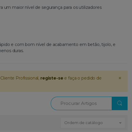
ra um maior nível de segurança para os utilizadores
ápido e com bom nível de acabamento em betão, tijolo, e
enos duras.
×
Cliente Profissional,
registe-se
e faça o pedido de
Procurar
Ordem de catálogo