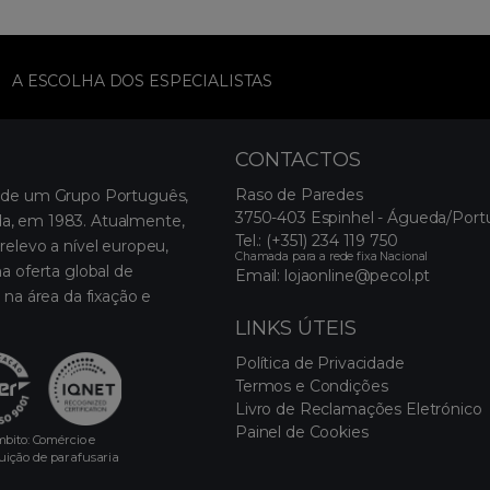
A ESCOLHA DOS ESPECIALISTAS
CONTACTOS
Raso de Paredes
 de um Grupo Português,
3750-403 Espinhel - Águeda/Port
, em 1983. Atualmente,
Tel.:
(+351) 234 119 750
relevo a nível europeu,
Chamada para a rede fixa Nacional
a oferta global de
Email:
lojaonline@pecol.pt
 na área da fixação e
LINKS ÚTEIS
Política de Privacidade
Termos e Condições
Livro de Reclamações Eletrónico
Painel de Cookies
bito: Comércio e
buição de parafusaria