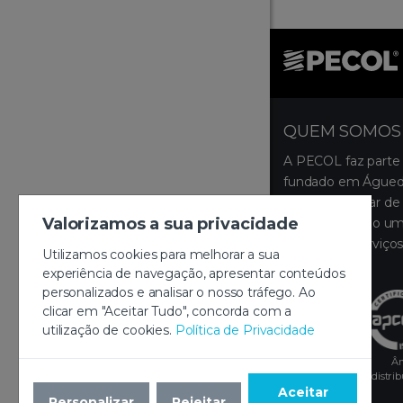
QUEM SOMOS
A PECOL faz parte
fundado em Águeda
ocupa um lugar de 
Valorizamos a sua privacidade
disponibilizando um
produtos e serviços
Utilizamos cookies para melhorar a sua
montagem.
experiência de navegação, apresentar conteúdos
personalizados e analisar o nosso tráfego. Ao
clicar em "Aceitar Tudo", concorda com a
utilização de cookies.
Política de Privacidade
Âm
distri
Aceitar
Personalizar
Rejeitar