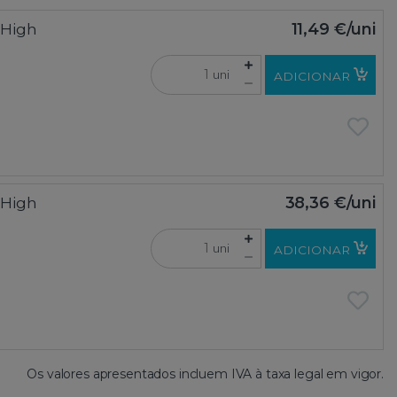
 High
11,49 €
/uni
uni
ADICIONAR
 High
38,36 €
/uni
uni
ADICIONAR
Os valores apresentados incluem IVA à taxa legal em vigor.