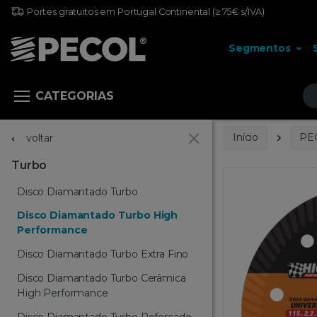
Portes gratuitos em Portugal Continental
(≥ 75€ s/IVA)
Segmentos
Pr
CATEGORIAS
Início
PE
voltar
Turbo
Disco Diamantado Turbo
Disco Diamantado Turbo High
Performance
Disco Diamantado Turbo Extra Fino
Disco Diamantado Turbo Cerâmica
High Performance
Disco Diamantado Turbo Reforçado