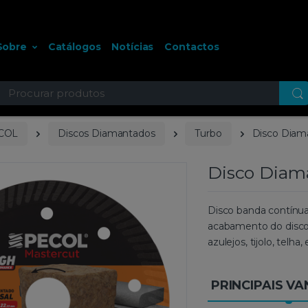
Sobre
Catálogos
Notícias
Contactos
ocurar
COL
Discos Diamantados
Turbo
Disco Diam
Disco Diam
Disco banda contínua
acabamento do disco,
azulejos, tijolo, telha, 
PRINCIPAIS V