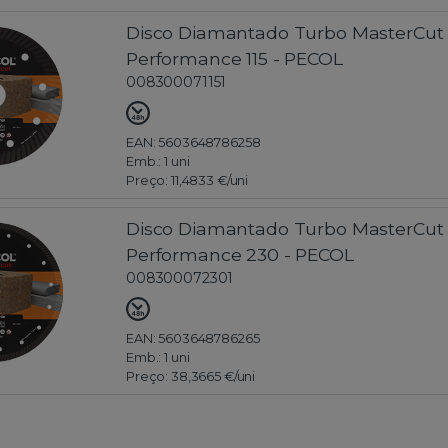
Disco Diamantado Turbo MasterCut
Performance 115 - PECOL
008300071151
EAN: 5603648786258
Emb.:
1 uni
Preço:
11,4833 €
/uni
Disco Diamantado Turbo MasterCut
Performance 230 - PECOL
008300072301
EAN: 5603648786265
Emb.:
1 uni
Preço:
38,3665 €
/uni