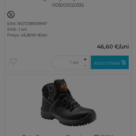
005003020536
EAN: 5607258926967
Emb.:
1 uni
Preço:
46,6090 €
/uni
46,60 €
/uni
uni
ADICIONAR