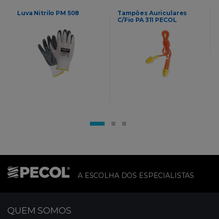
Luva Nitrilo PM 508
Tampões Auriculares
C/Fio PA 311 PECOL
A ESCOLHA DOS ESPECIALISTAS
QUEM SOMOS