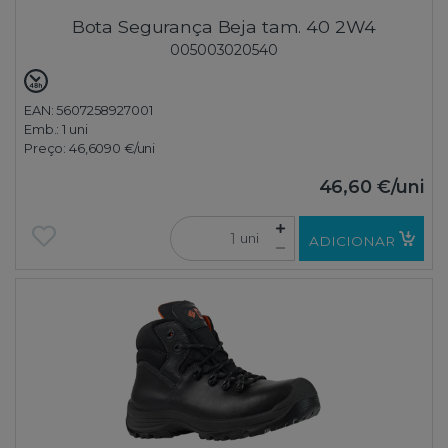
Bota Segurança Beja tam. 40 2W4
005003020540
EAN: 5607258927001
Emb.:
1 uni
Preço:
46,6090 €
/uni
46,60 €
/uni
uni
ADICIONAR