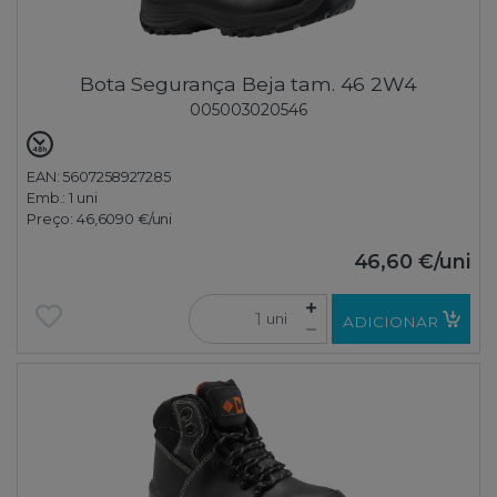
Bota Segurança Beja tam. 46 2W4
005003020546
EAN: 5607258927285
Emb.:
1 uni
Preço:
46,6090 €
/uni
46,60 €
/uni
uni
ADICIONAR