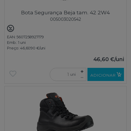
Bota Segurança Beja tam. 42 2W4
005003020542
EAN: 5607258927179
Emb.:
1 uni
Preço:
46,6090 €
/uni
46,60 €
/uni
uni
ADICIONAR