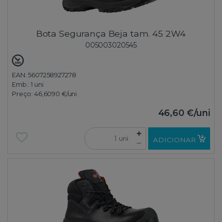
Bota Segurança Beja tam. 45 2W4
005003020545
EAN: 5607258927278
Emb.:
1 uni
Preço:
46,6090 €
/uni
46,60 €
/uni
uni
ADICIONAR