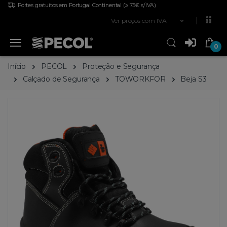
Portes gratuitos em Portugal Continental
(≥ 75€ s/IVA)
Ver preços com IVA
0
Início
PECOL
Proteção e Segurança
Calçado de Segurança
TOWORKFOR
Beja S3