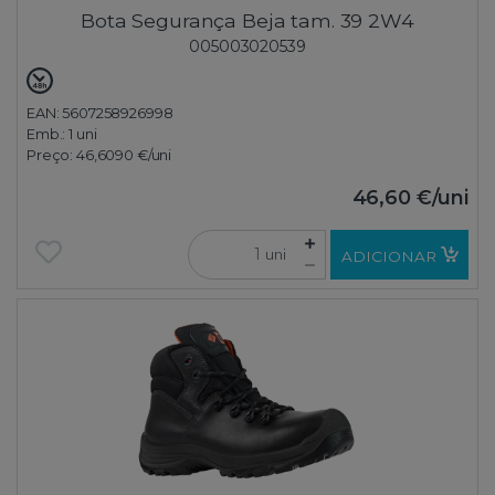
Bota Segurança Beja tam. 39 2W4
005003020539
EAN: 5607258926998
Emb.:
1 uni
Preço:
46,6090 €
/uni
46,60 €
/uni
uni
ADICIONAR