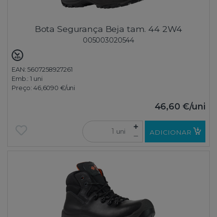
Bota Segurança Beja tam. 44 2W4
005003020544
EAN: 5607258927261
Emb.:
1 uni
Preço:
46,6090 €
/uni
46,60 €
/uni
uni
ADICIONAR