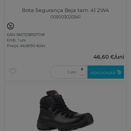
Bota Segurança Beja tam. 41 2W4
005003020541
EAN: 5607258927018
Emb.:
1 uni
Preço:
46,6090 €
/uni
46,60 €
/uni
uni
ADICIONAR