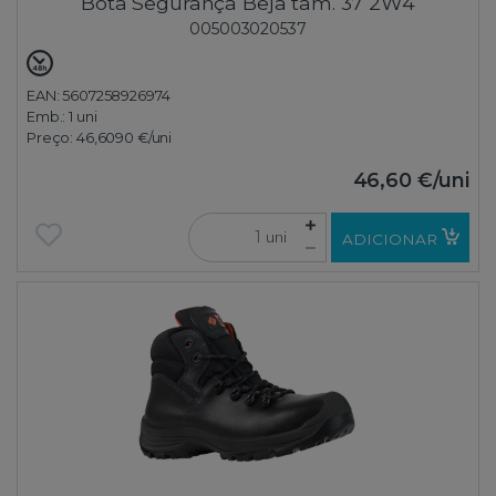
Bota Segurança Beja tam. 37 2W4
005003020537
EAN: 5607258926974
Emb.:
1 uni
Preço:
46,6090 €
/uni
46,60 €
/uni
uni
ADICIONAR