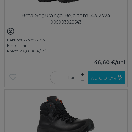
Bota Segurança Beja tam. 43 2W4
005003020543
EAN: 5607258927186
Emb.:
1 uni
Preço:
46,6090 €
/uni
46,60 €
/uni
uni
ADICIONAR