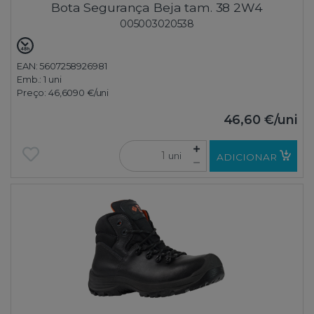
Bota Segurança Beja tam. 38 2W4
005003020538
EAN: 5607258926981
Emb.:
1 uni
Preço:
46,6090 €
/uni
46,60 €
/uni
uni
ADICIONAR