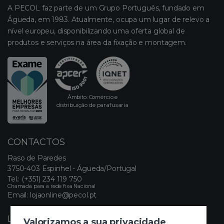
A PECOL faz parte de um Grupo Português, fundado em
Águeda, em 1983. Atualmente, ocupa um lugar de relevo a
nível europeu, disponibilizando uma oferta global de
produtos e serviços na área da fixação e montagem.
Âmbito: Comércio e
distribuição de parafusaria
CONTACTOS
Raso de Paredes
3750-403 Espinhel - Águeda/Portugal
Tel.:
(+351) 234 119 750
Chamada para a rede fixa Nacional
Email:
lojaonline@pecol.pt
LINKS ÚTEIS
Valorizamos a sua privacidade