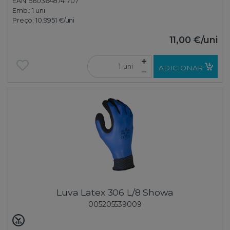
EAN: 5603648741707
Emb.:
1 uni
Preço:
10,9951 €
/uni
11,00 €
/uni
uni
ADICIONAR
Luva Latex 306 L/8 Showa
005205539009