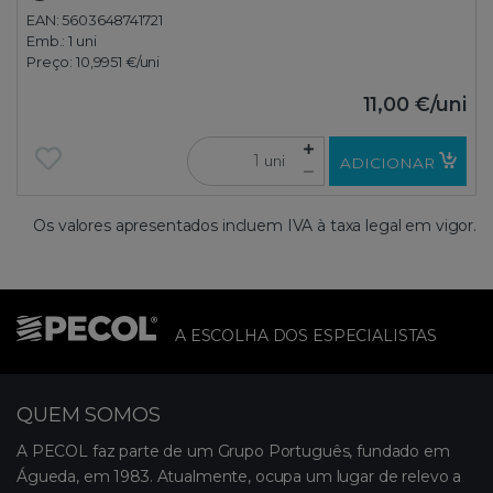
EAN: 5603648741721
Emb.:
1 uni
Preço:
10,9951 €
/uni
11,00 €
/uni
uni
ADICIONAR
Os valores apresentados incluem IVA à taxa legal em vigor.
A ESCOLHA DOS ESPECIALISTAS
QUEM SOMOS
A PECOL faz parte de um Grupo Português, fundado em
Águeda, em 1983. Atualmente, ocupa um lugar de relevo a