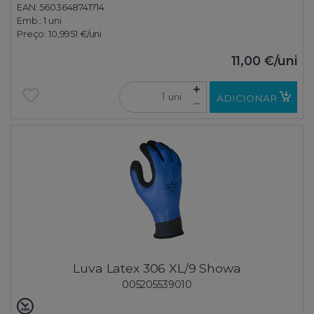
EAN: 5603648741714
Emb.:
1 uni
Preço:
10,9951 €
/uni
11,00 €
/uni
uni
ADICIONAR
Luva Latex 306 XL/9 Showa
005205539010