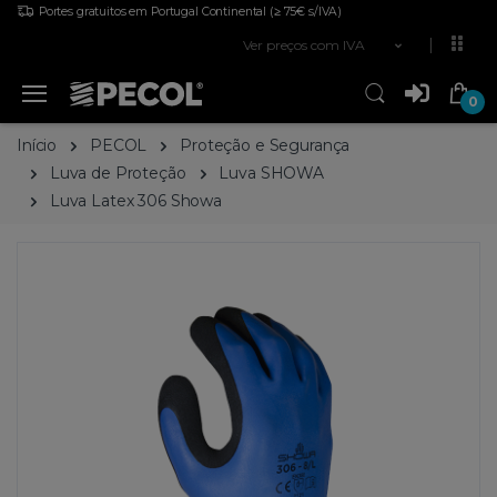
Portes gratuitos em Portugal Continental
(≥ 75€ s/IVA)
Ver preços com IVA
0
Início
PECOL
Proteção e Segurança
Luva de Proteção
Luva SHOWA
Luva Latex 306 Showa