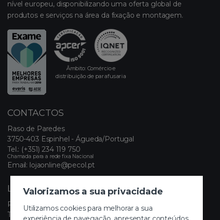
nível europeu, disponibilizando uma oferta global de
produtos e serviços na área da fixação e montagem.
Âmbito: Comércio e
distribuição de parafusaria
CONTACTOS
Raso de Paredes
3750-403 Espinhel - Águeda/Portugal
Tel.:
(+351) 234 119 750
Chamada para a rede fixa Nacional
Email:
lojaonline@pecol.pt
LINKS ÚTEIS
Valorizamos a sua privacidade
Política de Privacidade
Utilizamos cookies para melhorar a sua
Termos e Condições
experiência de navegação, apresentar conteúdos